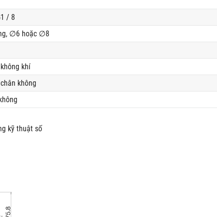
1 / 8
ng, ∅6 hoặc ∅8
 không khí
 chân không
 không
ng kỹ thuật số