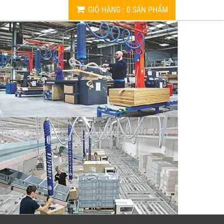
GIỎ HÀNG
:
0
SẢN PHẨM