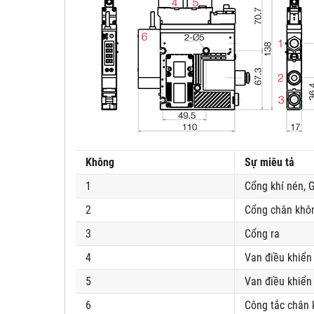
Không
Sự miêu tả
1
Cổng khí nén, G
2
Cổng chân khô
3
Cổng ra
4
Van điều khiển
5
Van điều khiển
6
Công tắc chân