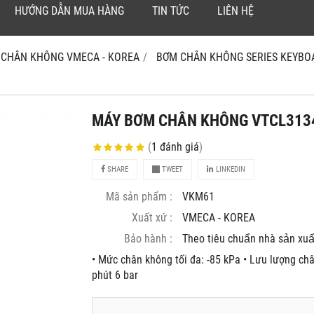
HƯỚNG DẪN MUA HÀNG
TIN TỨC
LIÊN HỆ
 CHÂN KHÔNG VMECA - KOREA
BƠM CHÂN KHÔNG SERIES KEYBO
MÁY BƠM CHÂN KHÔNG VTCL313
(
1
đánh giá
)
SHARE
TWEET
LINKEDIN
Mã sản phẩm :
VKM61
Xuất xứ :
VMECA - KOREA
Bảo hành :
Theo tiêu chuẩn nhà sản xuâ
• Mức chân không tối đa: -85 kPa • Lưu lượng châ
phút 6 bar