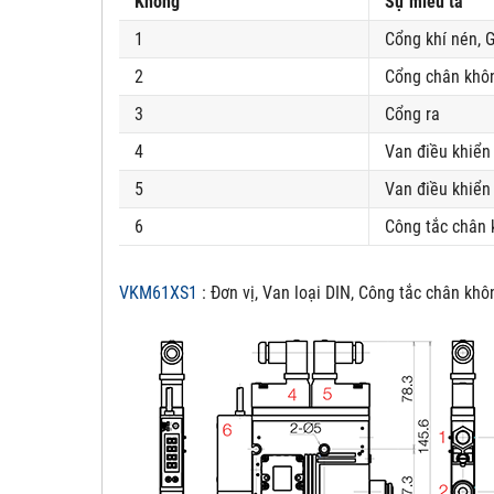
Không
Sự miêu tả
1
Cổng khí nén, G
2
Cổng chân khô
3
Cổng ra
4
Van điều khiển
5
Van điều khiển
6
Công tắc chân
VKM61XS1
: Đơn vị, Van loại DIN, Công tắc chân khô