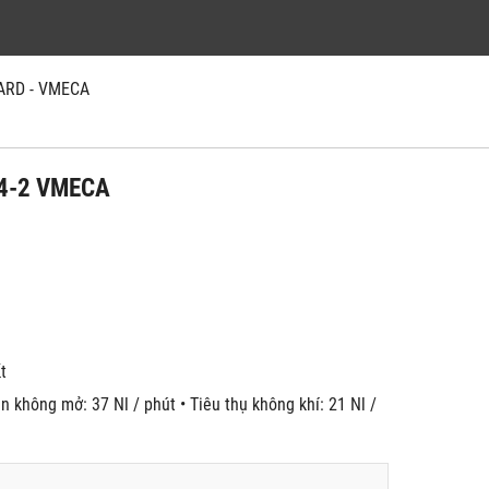
ARD - VMECA
4-2 VMECA
́t
n không mở: 37 Nl / phút • Tiêu thụ không khí: 21 Nl /