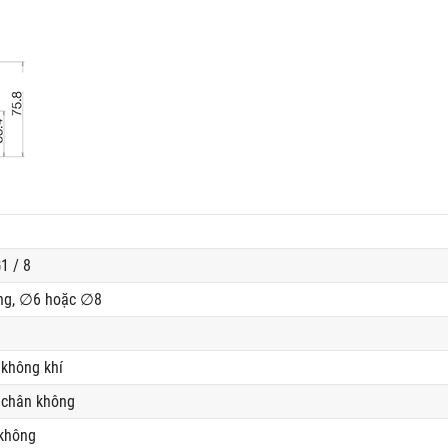
1 / 8
ng, ∅6 hoặc ∅8
 không khí
 chân không
 không