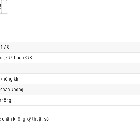
1 / 8
ng, ∅6 hoặc ∅8
 không khí
 chân không
 không
ắc chân không kỹ thuật số