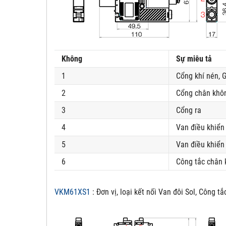
Không
Sự miêu tả
1
Cổng khí nén, G
2
Cổng chân khô
3
Cổng ra
4
Van điều khiển
5
Van điều khiển
6
Công tắc chân
VKM61XS1
: Đơn vị, loại kết nối Van đôi Sol, Công t