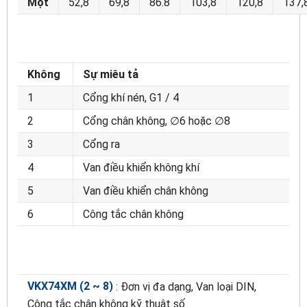
Một
52,8
69,8
86.8
103,8
120,8
137,
Không
Sự miêu tả
1
Cổng khí nén, G1 / 4
2
Cổng chân không, ∅6 hoặc ∅8
3
Cổng ra
4
Van điều khiển không khí
5
Van điều khiển chân không
6
Công tắc chân không
VKX74XM (2 ~ 8)
: Đơn vị đa dạng, Van loại DIN,
Công tắc chân không kỹ thuật số