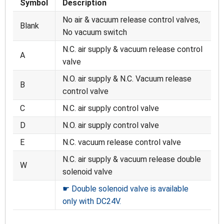
Symbol
Description
No air & vacuum release control valves,
Blank
No vacuum switch
N.C. air supply & vacuum release control
A
valve
N.O. air supply & N.C. Vacuum release
B
control valve
C
N.C. air supply control valve
D
N.O. air supply control valve
E
N.C. vacuum release control valve
N.C. air supply & vacuum release double
W
solenoid valve
☛ Double solenoid valve is available
only with DC24V.