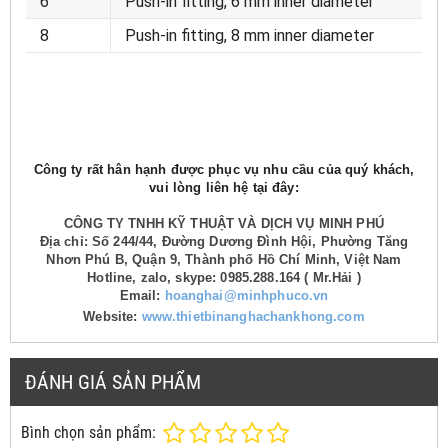
6
Push-in fitting, 6 mm inner diameter
8
Push-in fitting, 8 mm inner diameter
Công ty rất hân hạnh được phục vụ nhu cầu của quý khách,
vui lòng liên hệ tại đây:
CÔNG TY TNHH KỸ THUẬT VÀ DỊCH VỤ MINH PHÚ
Địa chỉ: Số 244/44, Đường Dương Đình Hội, Phường Tăng
Nhơn Phú B, Quận 9, Thành phố Hồ Chí Minh, Việt Nam
Hotline, zalo, skype: 0985.288.164 ( Mr.Hải )
Email:
hoanghai@minhphuco.vn
Website:
www.thietbinanghachankhong.com
ĐÁNH GIÁ SẢN PHẨM
Bình chọn sản phẩm: