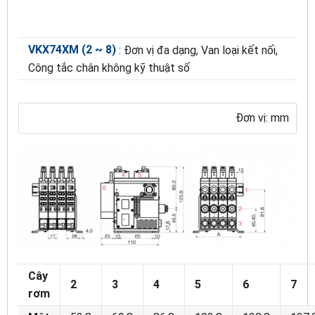
VKX74XM (2 ~ 8)
: Đơn vị đa dạng, Van loại kết nối,
Công tắc chân không kỹ thuật số
Đơn vị: mm
Cây
2
3
4
5
6
7
rơm