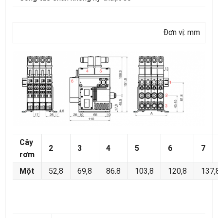
Đơn vị: mm
Cây
2
3
4
5
6
7
rơm
Một
52,8
69,8
86.8
103,8
120,8
137,