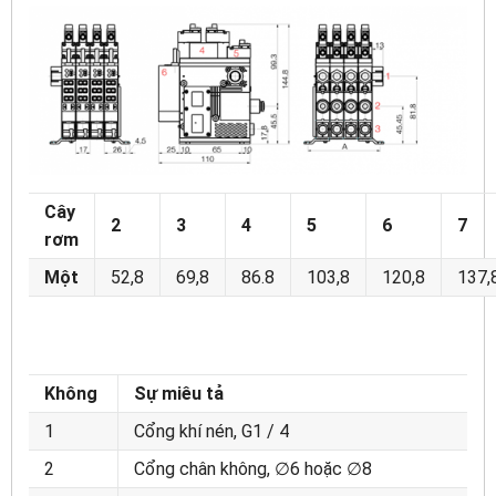
Cây
2
3
4
5
6
7
rơm
Một
52,8
69,8
86.8
103,8
120,8
137,
Không
Sự miêu tả
1
Cổng khí nén, G1 / 4
2
Cổng chân không, ∅6 hoặc ∅8