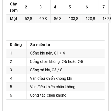
Cây
2
3
4
5
6
7
rơm
Một
52,8
69,8
86.8
103,8
120,8
137,
Không
Sự miêu tả
1
Cổng khí nén, G1 / 4
2
Cổng chân không, ∅6 hoặc ∅8
3
Cổng xả khí, G3 / 8
4
Van điều khiển không khí
5
Van điều khiển chân không
6
Công tắc chân không