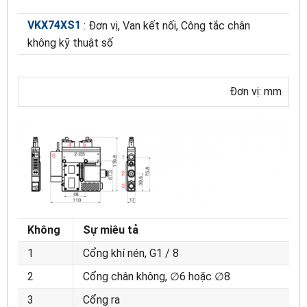
VKX74XS1
: Đơn vị, Van kết nối, Công tắc chân
không kỹ thuật số
Đơn vị: mm
Không
Sự miêu tả
1
Cổng khí nén, G1 / 8
2
Cổng chân không, ∅6 hoặc ∅8
3
Cổng ra