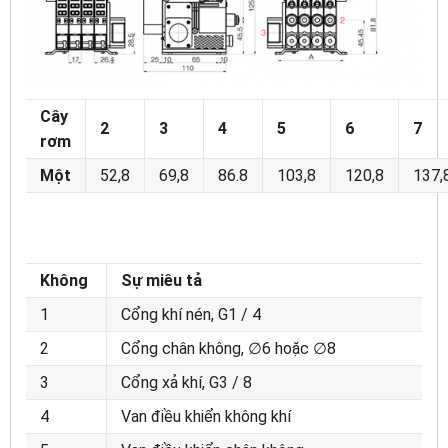
Cây
2
3
4
5
6
7
rơm
Một
52,8
69,8
86.8
103,8
120,8
137,
Không
Sự miêu tả
1
Cổng khí nén, G1 / 4
2
Cổng chân không, ∅6 hoặc ∅8
3
Cổng xả khí, G3 / 8
4
Van điều khiển không khí