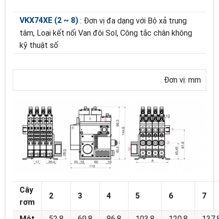
VKX74XE (2 ~ 8)
: Đơn vị đa dạng với Bộ xả trung
tâm, Loại kết nối Van đôi Sol, Công tắc chân không
kỹ thuật số
Đơn vị: mm
Cây
2
3
4
5
6
7
rơm
Một
52,8
69,8
86.8
103,8
120,8
137,