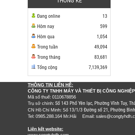
THỐNG KÊ
Đang online
13
Hôm nay
599
Hôm qua
1,054
Trong tuần
49,094
Trong tháng
83,681
Tổng cộng
7,139,369
THÔNG TIN LIÊN HỆ:
CÔNG TY TNHH MÁY VÀ THIẾT BỊ CÔNG NGHIỆP
Mã số thuế: 0110678856
Số 143 Phố Yên lạc, Phường Vĩnh Tuy, T
Trụ sở chính:
13/1/3 Đường số 21, Phường Bìn
CN Hồ Chí Minh: Số
Tel: 0985.288.164 Mr.Hải Email:
sales@congtyhdh.
Liên kết website: