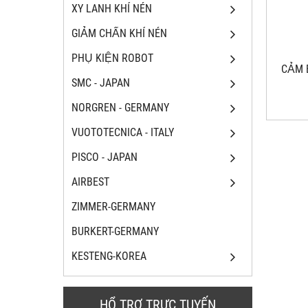
XY LANH KHÍ NÉN
GIẢM CHẤN KHÍ NÉN
PHỤ KIỆN ROBOT
CẢM 
SMC - JAPAN
NORGREN - GERMANY
VUOTOTECNICA - ITALY
PISCO - JAPAN
AIRBEST
ZIMMER-GERMANY
BURKERT-GERMANY
KESTENG-KOREA
HỔ TRỢ TRỰC TUYẾN