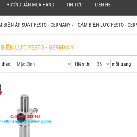
HƯỚNG DẪN MUA HÀNG
TIN TỨC
LIÊN HỆ
M BIẾN ÁP SUẤT FESTO - GERMANY
CẢM BIẾN LỰC FESTO - GE
 BIẾN LỰC FESTO - GERMANY
 theo
Hiển thị
mỗi trang