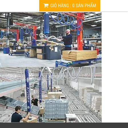
GIỎ HÀNG
:
0
SẢN PHẨM