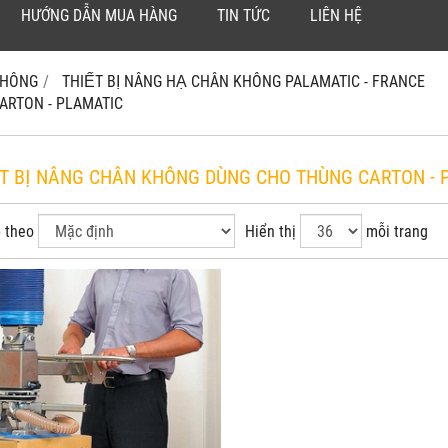
HƯỚNG DẪN MUA HÀNG
TIN TỨC
LIÊN HỆ
 KHÔNG
THIẾT BỊ NÂNG HẠ CHÂN KHÔNG PALAMATIC - FRANCE
CARTON - PLAMATIC
́T BỊ NÂNG CHÂN KHÔNG DÙNG CHO THÙNG CARTON -
 theo
Hiển thị
mỗi trang