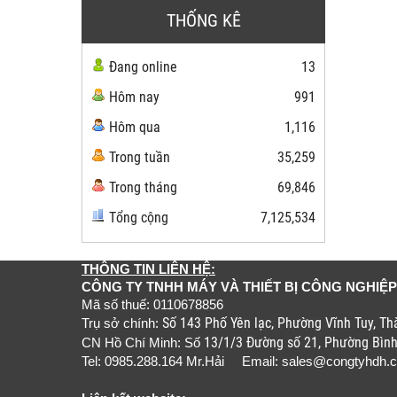
THỐNG KÊ
Đang online
13
Hôm nay
991
Hôm qua
1,116
Trong tuần
35,259
Trong tháng
69,846
Tổng cộng
7,125,534
THÔNG TIN LIÊN HỆ:
CÔNG TY TNHH MÁY VÀ THIẾT BỊ CÔNG NGHIỆP
Mã số thuế: 0110678856
Số 143 Phố Yên lạc, Phường Vĩnh Tuy, T
Trụ sở chính:
13/1/3 Đường số 21, Phường Bìn
CN Hồ Chí Minh: Số
Tel: 0985.288.164 Mr.Hải Email:
sales@congtyhdh.