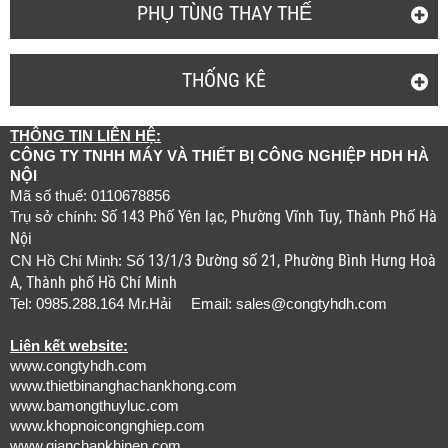
PHỤ TÙNG THAY THẾ
THỐNG KÊ
THÔNG TIN LIÊN HỆ:
CÔNG TY TNHH MÁY VÀ THIẾT BỊ CÔNG NGHIỆP HDH HÀ
NỘI
Mã số thuế: 0110678856
Số 143 Phố Yên lạc, Phường Vĩnh Tuy, Thành Phố Hà
Trụ sở chính:
Nội
13/1/3 Đường số 21, Phường Bình Hưng Hoà
CN Hồ Chí Minh: Số
A, Thành phố Hồ Chí Minh
Tel: 0985.288.164 Mr.Hải Email:
sales@congtyhdh.com
Liên kết website:
www.congtyhdh.com
www.thietbinanghachankhong.com
www.bamongthuyluc.com
www.khopnoicongnghiep.com
www.gianchankhinen.com