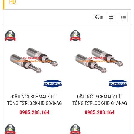
HD
Xem
ĐẦU NỐI SCHMALZ PÍT
ĐẦU NỐI SCHMALZ PÍT
TÔNG FST-LOCK-HD G3/8-AG
TÔNG FST-LOCK-HD G1/4-AG
100 NC AB
100 NC AB
0985.288.164
0985.288.164