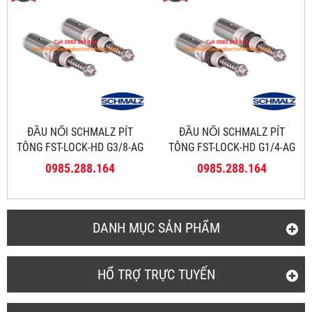
ĐẦU NỐI SCHMALZ PÍT
ĐẦU NỐI SCHMALZ PÍT
TÔNG FST-LOCK-HD G3/8-AG
TÔNG FST-LOCK-HD G1/4-AG
50 NC AB
50 NC AB
0985.288.164
0985.288.164
DANH MỤC SẢN PHẨM
HỔ TRỢ TRỰC TUYẾN