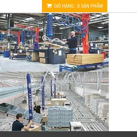
GIỎ HÀNG
:
0
SẢN PHẨM