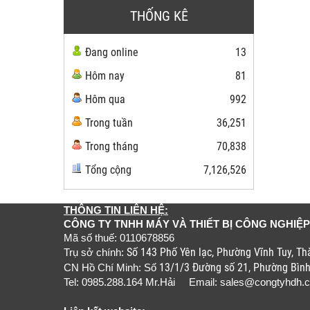
THỐNG KÊ
Đang online
13
Hôm nay
81
Hôm qua
992
Trong tuần
36,251
Trong tháng
70,838
Tổng cộng
7,126,526
THÔNG TIN LIÊN HỆ:
CÔNG TY TNHH MÁY VÀ THIẾT BỊ CÔNG NGHIỆP
Mã số thuế: 0110678856
Số 143 Phố Yên lạc, Phường Vĩnh Tuy, T
Trụ sở chính:
13/1/3 Đường số 21, Phường Bìn
CN Hồ Chí Minh: Số
Tel: 0985.288.164 Mr.Hải Email:
sales@congtyhdh.