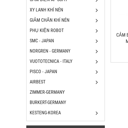
XY LANH KHÍ NÉN
GIẢM CHẤN KHÍ NÉN
PHỤ KIỆN ROBOT
CẢM B
SMC - JAPAN
M
NORGREN - GERMANY
VUOTOTECNICA - ITALY
PISCO - JAPAN
AIRBEST
ZIMMER-GERMANY
BURKERT-GERMANY
KESTENG-KOREA