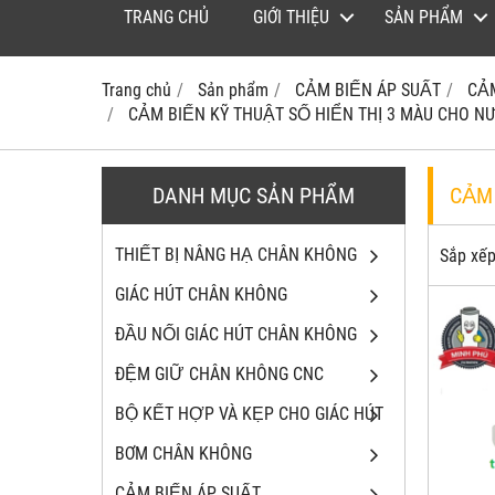
TRANG CHỦ
GIỚI THIỆU
SẢN PHẨM
Trang chủ
Sản phẩm
CẢM BIẾN ÁP SUẤT
CẢ
CẢM BIẾN KỸ THUẬT SỐ HIỂN THỊ 3 MÀU CHO 
DANH MỤC SẢN PHẨM
CẢM
THIẾT BỊ NÂNG HẠ CHÂN KHÔNG
Sắp xếp
GIÁC HÚT CHÂN KHÔNG
ĐẦU NỐI GIÁC HÚT CHÂN KHÔNG
ĐỆM GIỮ CHÂN KHÔNG CNC
BỘ KẾT HỢP VÀ KẸP CHO GIÁC HÚT
BƠM CHÂN KHÔNG
CẢM BIẾN ÁP SUẤT