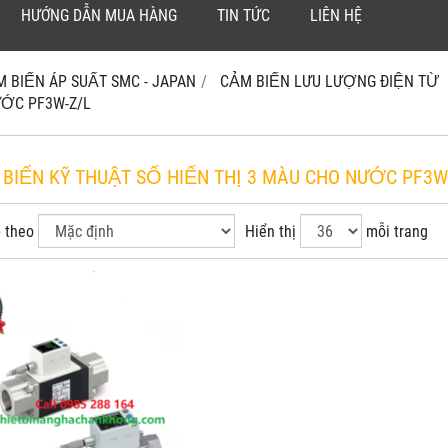
HƯỚNG DẪN MUA HÀNG
TIN TỨC
LIÊN HỆ
M BIẾN ÁP SUẤT SMC - JAPAN
CẢM BIẾN LƯU LƯỢNG ĐIỆN TỪ
NƯỚC PF3W-Z/L
 BIẾN KỸ THUẬT SỐ HIỂN THỊ 3 MÀU CHO NƯỚC PF3W
 theo
Hiển thị
mỗi trang