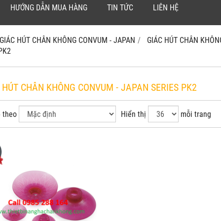
HƯỚNG DẪN MUA HÀNG
TIN TỨC
LIÊN HỆ
GIÁC HÚT CHÂN KHÔNG CONVUM - JAPAN
GIÁC HÚT CHÂN KHÔ
PK2
C HÚT CHÂN KHÔNG CONVUM - JAPAN SERIES PK2
 theo
Hiển thị
mỗi trang