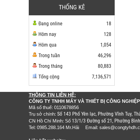
THỐNG KÊ
Đang online
18
Hôm nay
128
Hôm qua
1,054
Trong tuần
46,296
Trong tháng
80,883
Tổng cộng
7,136,571
THÔNG TIN LIÊN HỆ:
CÔNG TY TNHH MÁY VÀ THIẾT BỊ CÔNG NGHIỆP
Mã số thuế: 0110678856
Số 143 Phố Yên lạc, Phường Vĩnh Tuy, T
Trụ sở chính:
13/1/3 Đường số 21, Phường Bìn
CN Hồ Chí Minh: Số
Tel: 0985.288.164 Mr.Hải Email:
sales@congtyhdh.