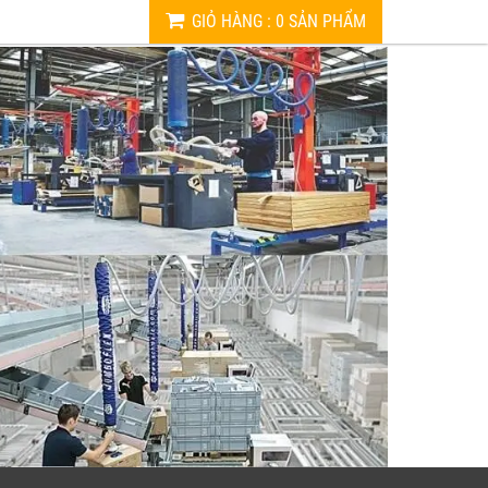
GIỎ HÀNG
:
0
SẢN PHẨM