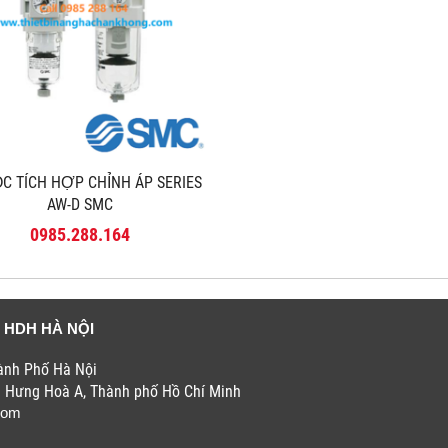
̣C TÍCH HỢP CHỈNH ÁP SERIES
AW-D SMC
0985.288.164
 HDH HÀ NỘI
hành Phố Hà Nội
h Hưng Hoà A, Thành phố Hồ Chí Minh
com