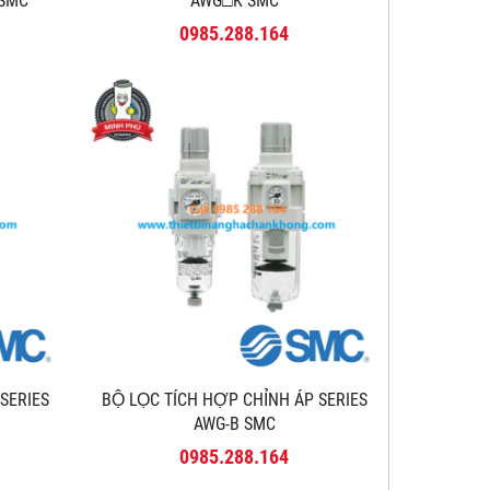
 SMC
AWG□K SMC
0985.288.164
 SERIES
BỘ LỌC TÍCH HỢP CHỈNH ÁP SERIES
AWG-B SMC
0985.288.164