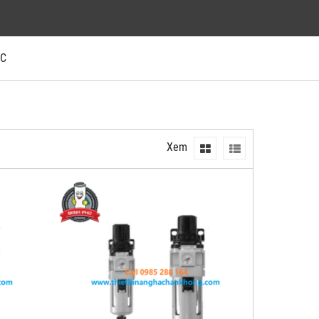
MC
Xem