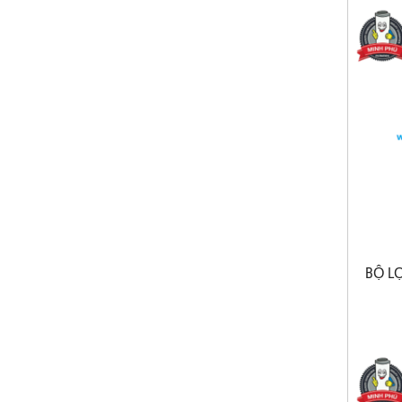
BỘ LO