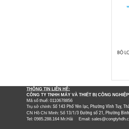
BỘ LO
THÔNG TIN LIÊN HỆ:
CÔNG TY TNHH MÁY VÀ THIẾT BỊ CÔNG NGHIỆP
Mã số thuế: 0110678856
Số 143 Phố Yên lạc, Phường Vĩnh Tuy, T
Trụ sở chính:
13/1/3 Đường số 21, Phường Bìn
CN Hồ Chí Minh: Số
Tel: 0985.288.164 Mr.Hải Email:
sales@congtyhdh.