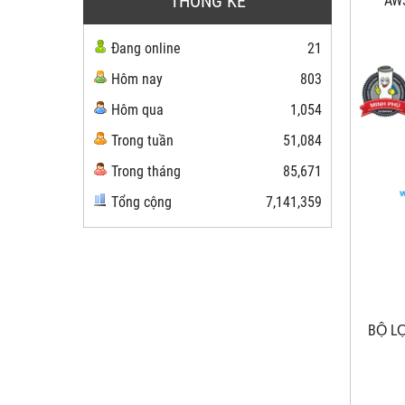
THỐNG KÊ
AW
Đang online
21
Hôm nay
803
Hôm qua
1,054
Trong tuần
51,084
Trong tháng
85,671
Tổng cộng
7,141,359
BỘ LO