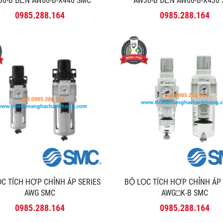
30-B ĐẾN AW60-B-X440 SMC
AW30-B ĐẾN AW60-B-X430
0985.288.164
0985.288.164
̣C TÍCH HỢP CHỈNH ÁP SERIES
BỘ LỌC TÍCH HỢP CHỈNH ÁP
AWG SMC
AWG□K-B SMC
0985.288.164
0985.288.164