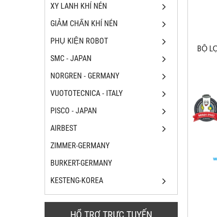
XY LANH KHÍ NÉN
GIẢM CHẤN KHÍ NÉN
PHỤ KIỆN ROBOT
BỘ LO
SMC - JAPAN
NORGREN - GERMANY
VUOTOTECNICA - ITALY
PISCO - JAPAN
AIRBEST
ZIMMER-GERMANY
BURKERT-GERMANY
KESTENG-KOREA
HỔ TRỢ TRỰC TUYẾN