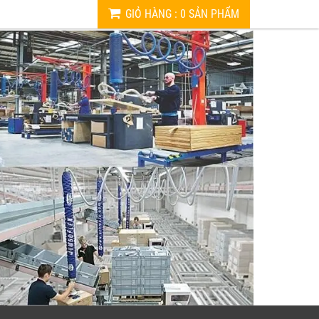
GIỎ HÀNG
:
0
SẢN PHẨM