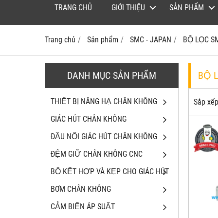
TRANG CHỦ
GIỚI THIỆU
SẢN PHẨM
Trang chủ
Sản phẩm
SMC - JAPAN
BỘ LỌC 
DANH MỤC SẢN PHẨM
BỘ 
THIẾT BỊ NÂNG HẠ CHÂN KHÔNG
Sắp xếp
GIÁC HÚT CHÂN KHÔNG
ĐẦU NỐI GIÁC HÚT CHÂN KHÔNG
ĐỆM GIỮ CHÂN KHÔNG CNC
BỘ KẾT HỢP VÀ KẸP CHO GIÁC HÚT
BƠM CHÂN KHÔNG
CẢM BIẾN ÁP SUẤT