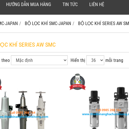
HƯỚNG DẪN MUA HÀNG
TIN TỨC
LIÊN HỆ
SMC-JAPAN
BỘ LỌC KHÍ SMC-JAPAN
BỘ LỌC KHÍ SERIES AW S
LỌC KHÍ SERIES AW SMC
 theo
Hiển thị
mỗi trang