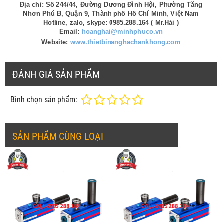
Địa chỉ: Số 244/44, Đường Dương Đình Hội, Phường Tăng
Nhơn Phú B, Quận 9, Thành phố Hồ Chí Minh, Việt Nam
Hotline, zalo, skype: 0985.288.164 ( Mr.Hải )
Email:
hoanghai@minhphuco.vn
Website:
www.thietbinanghachankhong.com
ĐÁNH GIÁ SẢN PHẨM
Bình chọn sản phẩm:
SẢN PHẨM CÙNG LOẠI