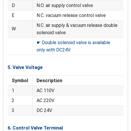
D
N.O. air supply control valve
E
N.C. vacuum release control valve
N.C. air supply & vacuum release double
W
solenoid valve
☛ Double solenoid valve is available
only with DC24V.
5. Valve Voltage
Symbol
Description
1
AC 110V
2
AC 220V
3
DC 24V
6. Control Valve Terminal