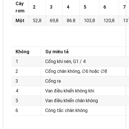
Cây
2
3
4
5
6
7
rơm
Một
52,8
69,8
86.8
103,8
120,8
13
Không
Sự miêu tả
1
Cổng khí nén, G1 / 4
2
Cổng chân không, ∅6 hoặc ∅8
3
Cổng ra
4
Van điều khiển không khí
5
Van điều khiển chân không
6
Công tắc chân không