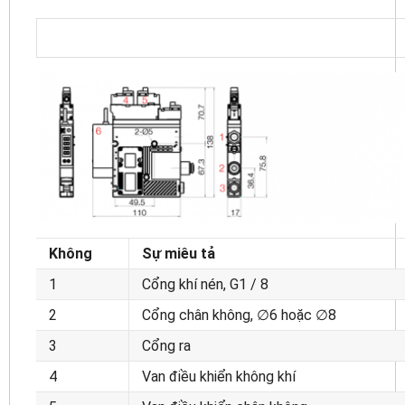
Không
Sự miêu tả
1
Cổng khí nén, G1 / 8
2
Cổng chân không, ∅6 hoặc ∅8
3
Cổng ra
4
Van điều khiển không khí