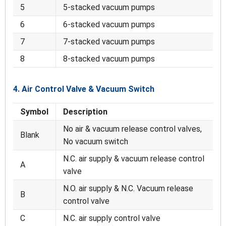
5
5-stacked vacuum pumps
6
6-stacked vacuum pumps
7
7-stacked vacuum pumps
8
8-stacked vacuum pumps
4. Air Control Valve & Vacuum Switch
Symbol
Description
No air & vacuum release control valves,
Blank
No vacuum switch
N.C. air supply & vacuum release control
A
valve
N.O. air supply & N.C. Vacuum release
B
control valve
C
N.C. air supply control valve