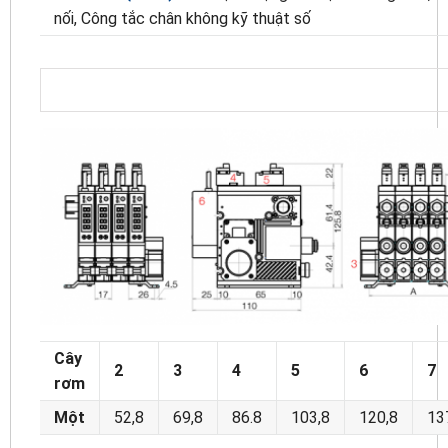
nối, Công tắc chân không kỹ thuật số
Cây
2
3
4
5
6
7
rơm
Một
52,8
69,8
86.8
103,8
120,8
13