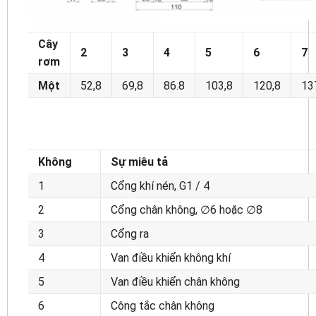
Cây
2
3
4
5
6
7
rơm
Một
52,8
69,8
86.8
103,8
120,8
13
Không
Sự miêu tả
1
Cổng khí nén, G1 / 4
2
Cổng chân không, ∅6 hoặc ∅8
3
Cổng ra
4
Van điều khiển không khí
5
Van điều khiển chân không
6
Công tắc chân không