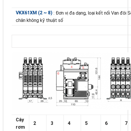
VKX61XM (2 ~ 8)
: Đơn vị đa dạng, loại kết nối Van đôi 
chân không kỹ thuật số
Cây
2
3
4
5
6
7
rơm