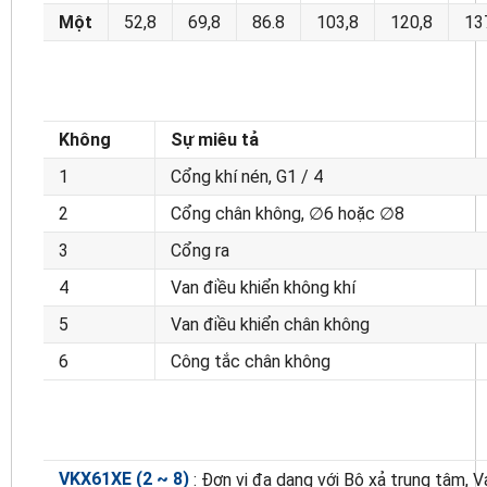
Một
52,8
69,8
86.8
103,8
120,8
13
Không
Sự miêu tả
1
Cổng khí nén, G1 / 4
2
Cổng chân không, ∅6 hoặc ∅8
3
Cổng ra
4
Van điều khiển không khí
5
Van điều khiển chân không
6
Công tắc chân không
VKX61XE (2 ~ 8)
: Đơn vị đa dạng với Bộ xả trung tâm, V