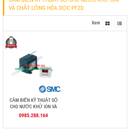
VÀ CHẤT LỎNG HÓA DỌC PF2D
Xem
CẢM BIẾN KỸ THUẬT SỐ
CHO NƯỚC KHỬ ION VÀ
CHẤT LỎNG HÓA HỌC PF2D
0985.288.164