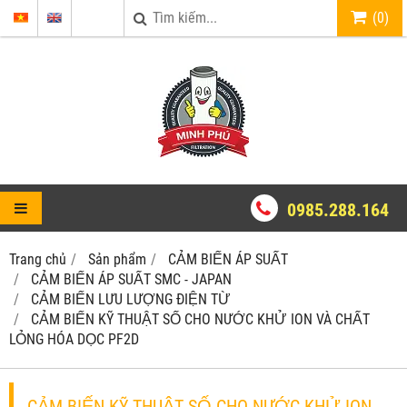
(
0
)
0985.288.164
Trang chủ
Sản phẩm
CẢM BIẾN ÁP SUẤT
CẢM BIẾN ÁP SUẤT SMC - JAPAN
CẢM BIẾN LƯU LƯỢNG ĐIỆN TỪ
CẢM BIẾN KỸ THUẬT SỐ CHO NƯỚC KHỬ ION VÀ CHẤT
LỎNG HÓA DỌC PF2D
CẢM BIẾN KỸ THUẬT SỐ CHO NƯỚC KHỬ ION