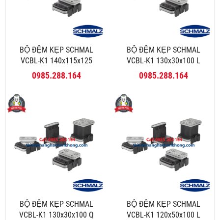
BỘ ĐỆM KẸP SCHMAL
BỘ ĐỆM KẸP SCHMAL
VCBL-K1 140x115x125
VCBL-K1 130x30x100 L
0985.288.164
0985.288.164
BỘ ĐỆM KẸP SCHMAL
BỘ ĐỆM KẸP SCHMAL
VCBL-K1 130x30x100 Q
VCBL-K1 120x50x100 L