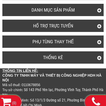
DANH MỤC SẢN PHẨM
HỔ TRỢ TRỰC TUYẾN
PHỤ TÙNG THAY THẾ
THỐNG KÊ
THÔNG TIN LIÊN HỆ:
CÔNG TY TNHH MÁY VÀ THIẾT BỊ CÔNG NGHIỆP HDH HÀ
NỘI
Mã số thuế: 0110678856
Số 143 Phố Yên lạc, Phường Vĩnh Tuy, Thành Phố Hà
Trụ sở chính:
Nội
13/1/3 Đường số 21, Phường Bình Hưng Hoà
CN Hồ Chí Minh: Số
(
0
)
A, Thành phố Hồ Chí Minh