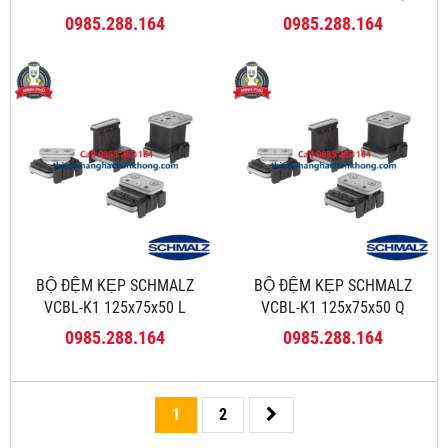
0985.288.164
0985.288.164
BỘ ĐỆM KẸP SCHMALZ
BỘ ĐỆM KẸP SCHMALZ
VCBL-K1 125x75x50 L
VCBL-K1 125x75x50 Q
0985.288.164
0985.288.164
1
2