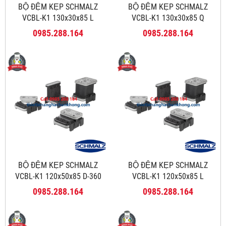
BỘ ĐỆM KẸP SCHMALZ
BỘ ĐỆM KẸP SCHMALZ
VCBL-K1 130x30x85 L
VCBL-K1 130x30x85 Q
0985.288.164
0985.288.164
BỘ ĐỆM KẸP SCHMALZ
BỘ ĐỆM KẸP SCHMALZ
VCBL-K1 120x50x85 D-360
VCBL-K1 120x50x85 L
0985.288.164
0985.288.164