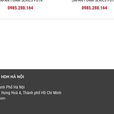
JAPAN FOAM SERIES PDTK
JAPAN FOAM SERIES PD
0985.288.164
0985.288.164
 HDH HÀ NỘI
hành Phố Hà Nội
h Hưng Hoà A, Thành phố Hồ Chí Minh
com