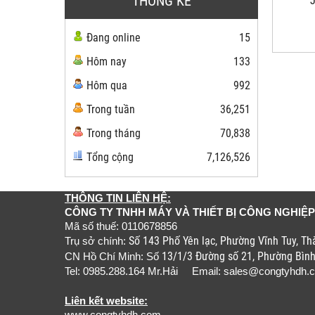
THỐNG KÊ
Đang online
15
Hôm nay
133
Hôm qua
992
Trong tuần
36,251
Trong tháng
70,838
Tổng cộng
7,126,526
THÔNG TIN LIÊN HỆ:
CÔNG TY TNHH MÁY VÀ THIẾT BỊ CÔNG NGHIỆP
Mã số thuế: 0110678856
Số 143 Phố Yên lạc, Phường Vĩnh Tuy, T
Trụ sở chính:
13/1/3 Đường số 21, Phường Bìn
CN Hồ Chí Minh: Số
Tel: 0985.288.164 Mr.Hải Email:
sales@congtyhdh.
Liên kết website: