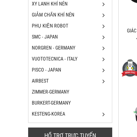
XY LANH KHÍ NÉN
GIẢM CHẤN KHÍ NÉN
PHỤ KIỆN ROBOT
GIÁ
SMC - JAPAN
NORGREN - GERMANY
VUOTOTECNICA - ITALY
PISCO - JAPAN
AIRBEST
ZIMMER-GERMANY
BURKERT-GERMANY
KESTENG-KOREA
HỔ TRỢ TRỰC TUYẾN