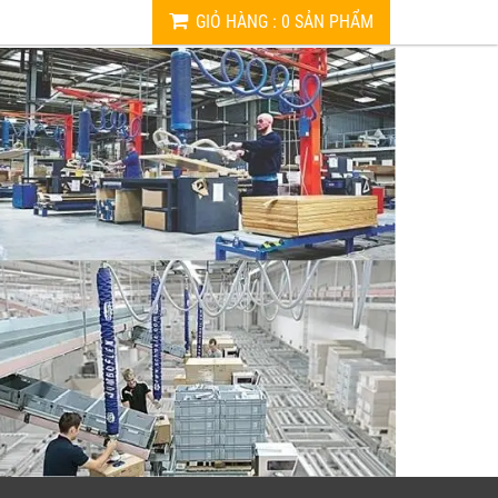
GIỎ HÀNG
:
0
SẢN PHẨM