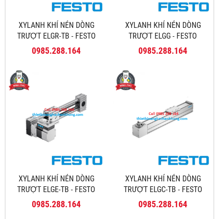
XYLANH KHÍ NÉN DÒNG
XYLANH KHÍ NÉN DÒNG
TRƯỢT ELGR-TB - FESTO
TRƯỢT ELGG - FESTO
0985.288.164
0985.288.164
XYLANH KHÍ NÉN DÒNG
XYLANH KHÍ NÉN DÒNG
TRƯỢT ELGE-TB - FESTO
TRƯỢT ELGC-TB - FESTO
0985.288.164
0985.288.164