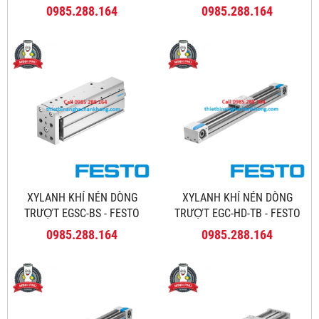
0985.288.164
0985.288.164
XYLANH KHÍ NÉN DÒNG
XYLANH KHÍ NÉN DÒNG
TRƯỢT EGSC-BS - FESTO
TRƯỢT EGC-HD-TB - FESTO
0985.288.164
0985.288.164