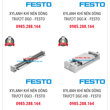
XYLANH KHÍ NÉN DÒNG
XYLANH KHÍ NÉN DÒNG
TRƯỢT DGO - FESTO
TRƯỢT DGC-K - FESTO
0985.288.164
0985.288.164
XYLANH KHÍ NÉN DÒNG
XYLANH KHÍ NÉN DÒNG
TRƯỢT DGCI - FESTO
TRƯỢT DGC-HD - FESTO
0985.288.164
0985.288.164