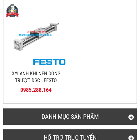
XYLANH KHÍ NÉN DÒNG
TRƯỢT DGC - FESTO
0985.288.164
DANH MỤC SẢN PHẨM
HỔ TRỢ TRỰC TUYẾN