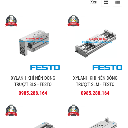
Xem
XYLANH KHÍ NÉN DÒNG
XYLANH KHÍ NÉN DÒNG
TRƯỢT SLS - FESTO
TRƯỢT SLM - FESTO
0985.288.164
0985.288.164