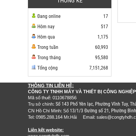
THỐNG KÊ
Đang online
17
Hôm nay
517
Hôm qua
1,175
Trong tuần
60,993
Trong tháng
95,580
Tổng cộng
7,151,268
THÔNG TIN LIÊN HỆ:
CÔNG TY TNHH MÁY VÀ THIẾT BỊ CÔNG NGHIỆP
Mã số thuế: 0110678856
Số 143 Phố Yên lạc, Phường Vĩnh Tuy, T
Trụ sở chính:
13/1/3 Đường số 21, Phường Bìn
CN Hồ Chí Minh: Số
Tel: 0985.288.164 Mr.Hải Email:
sales@congtyhdh.
Liên kết website: