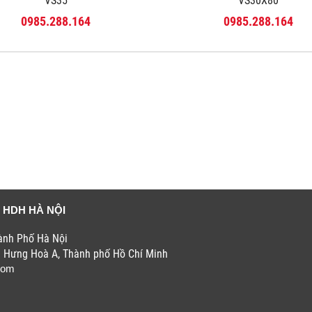
VS35
VS30X80
0985.288.164
0985.288.164
 HDH HÀ NỘI
hành Phố Hà Nội
h Hưng Hoà A, Thành phố Hồ Chí Minh
com