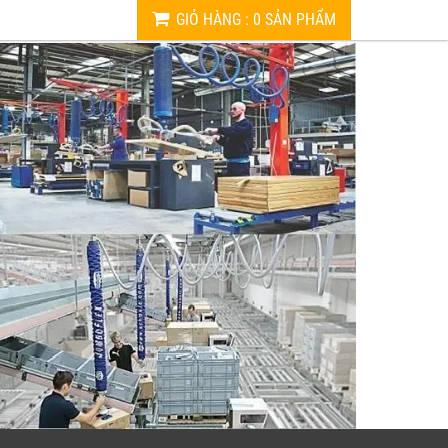
GIỎ HÀNG
:
0
SẢN PHẨM