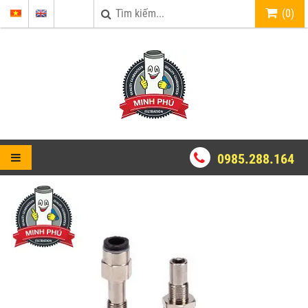
(
0
)
0985.288.164