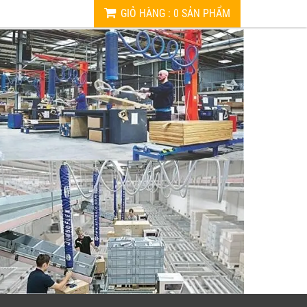
GIỎ HÀNG
:
0
SẢN PHẨM