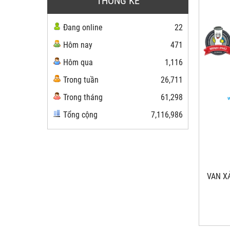
THỐNG KÊ
Đang online
22
Hôm nay
471
Hôm qua
1,116
Trong tuần
26,711
Trong tháng
61,298
Tổng cộng
7,116,986
VAN XA