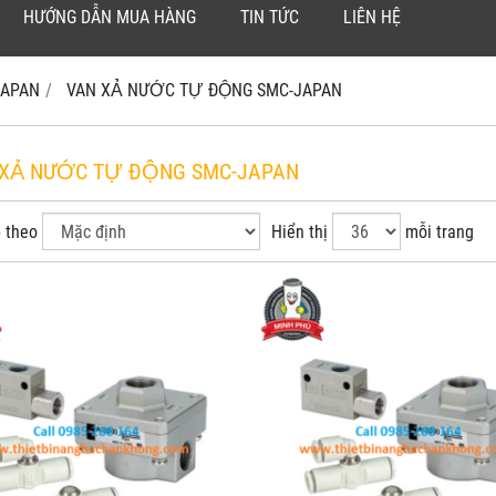
HƯỚNG DẪN MUA HÀNG
TIN TỨC
LIÊN HỆ
JAPAN
VAN XẢ NƯỚC TỰ ĐỘNG SMC-JAPAN
XẢ NƯỚC TỰ ĐỘNG SMC-JAPAN
 theo
Hiển thị
mỗi trang