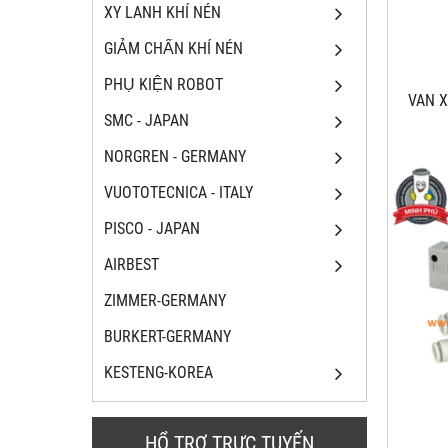
XY LANH KHÍ NÉN
GIẢM CHẤN KHÍ NÉN
PHỤ KIỆN ROBOT
VAN X
SMC - JAPAN
NORGREN - GERMANY
VUOTOTECNICA - ITALY
PISCO - JAPAN
AIRBEST
ZIMMER-GERMANY
BURKERT-GERMANY
KESTENG-KOREA
HỔ TRỢ TRỰC TUYẾN