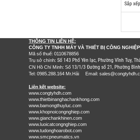
Sắp xếp
THÔNG TIN LIÊN HỆ:
CÔNG TY TNHH MÁY VÀ THIẾT BỊ CÔNG NGHIỆP
Mã số thuế: 0110678856
Số 143 Phố Yên lạc, Phường Vĩnh Tuy, T
Trụ sở chính:
13/1/3 Đường số 21, Phường Bìn
CN Hồ Chí Minh: Số
Tel: 0985.288.164 Mr.Hải Email:
sales@congtyhdh.
Liên kết website:
www.congtyhdh.com
www.thietbinanghachankhong.com
www.bamongthuyluc.com
www.khopnoicongnghiep.com
www.gianchankhinen.com
www.luoicatcongnghiep.com
www.tudonghoarobot.com
www.smcpneumatics.vn