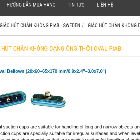
HƯỚNG DẪN MUA HÀNG
TIN TỨC
LIÊN HỆ
GIÁC HÚT CHÂN KHÔNG PIAB - SWEDEN
GIÁC HÚT CHÂN KHÔNG 
C HÚT CHÂN KHÔNG DẠNG ÔNG THỔI OVAL PIAB
val Bellows (20x60–65x170 mm/0.9x2.4"–3.0x7.0")
l suction cups are suitable for handling of long and narrow objects an
ction cups are specially suitable for irregular surfaces and when leve
 cups has characteristics that are specially suited for handling of meta