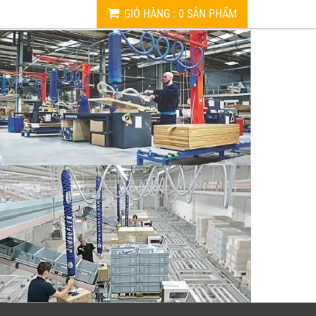
GIỎ HÀNG
:
0
SẢN PHẨM