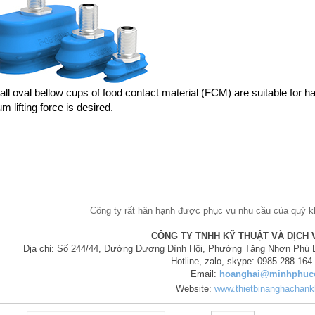
ll oval bellow cups of food contact material (FCM) are suitable for h
 lifting force is desired.
Công ty rất hân hạnh được phục vụ nhu cầu của quý kha
CÔNG TY TNHH KỸ THUẬT VÀ DỊCH 
Địa chỉ: Số 244/44, Đường Dương Đình Hội, Phường Tăng Nhơn Phú B
Hotline, zalo, skype: 0985.288.164 (
Email:
hoanghai@minhphuc
Website:
www.thietbinanghachank