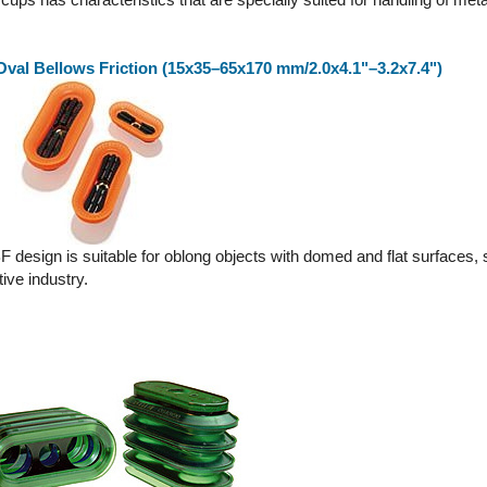
Oval Bellows Friction (15x35–65x170 mm/2.0x4.1"–3.2x7.4")
 design is suitable for oblong objects with domed and flat surfaces, 
ive industry.