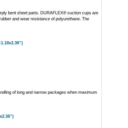
sharply bent sheet parts. DURAFLEX® suction cups are 
 rubber and wear resistance of polyurethane. The 
1.18x2.36”)
 handling of long and narrow packages when maximum 
x2.36”)