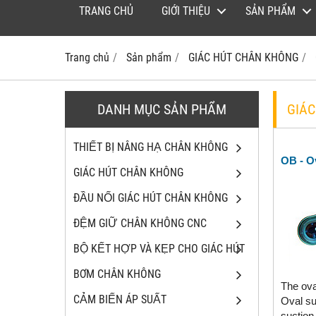
TRANG CHỦ
GIỚI THIỆU
SẢN PHẨM
Trang chủ
Sản phẩm
GIÁC HÚT CHÂN KHÔNG
DANH MỤC SẢN PHẨM
GIÁ
THIẾT BỊ NÂNG HẠ CHÂN KHÔNG
OB - O
GIÁC HÚT CHÂN KHÔNG
ĐẦU NỐI GIÁC HÚT CHÂN KHÔNG
ĐỆM GIỮ CHÂN KHÔNG CNC
BỘ KẾT HỢP VÀ KẸP CHO GIÁC HÚT
BƠM CHÂN KHÔNG
The ova
CẢM BIẾN ÁP SUẤT
Oval su
suction