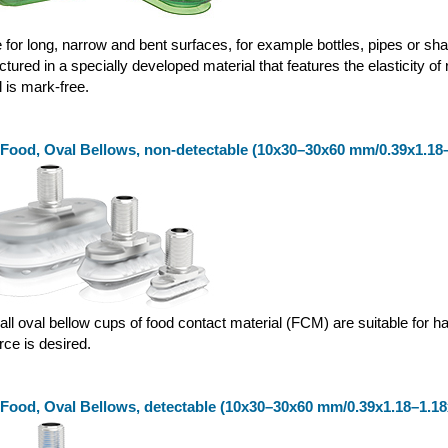
e for long, narrow and bent surfaces, for example bottles, pipes or 
tured in a specially developed material that features the elasticity of
l is mark-free.
 Food, Oval Bellows, non-detectable (10x30–30x60 mm/0.39x1.18–
ll oval bellow cups of food contact material (FCM) are suitable for
force is desired.
 Food, Oval Bellows, detectable (10x30–30x60 mm/0.39x1.18–1.18