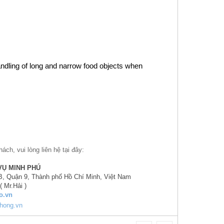
andling of long and narrow food objects when 
́ch, vui lòng liên hệ tại đây:
VỤ MINH PHÚ
, Quận 9, Thành phố Hồ Chí Minh, Việt Nam
 Mr.Hải )
o.vn
hong.vn