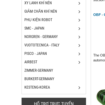
XY LANH KHÍ NÉN
GIẢM CHẤN KHÍ NÉN
OBF - 
PHỤ KIỆN ROBOT
SMC - JAPAN
NORGREN - GERMANY
VUOTOTECNICA - ITALY
PISCO - JAPAN
The OBF
automot
AIRBEST
ZIMMER-GERMANY
BURKERT-GERMANY
KESTENG-KOREA
HỔ TRỢ TRỰC TUYẾN