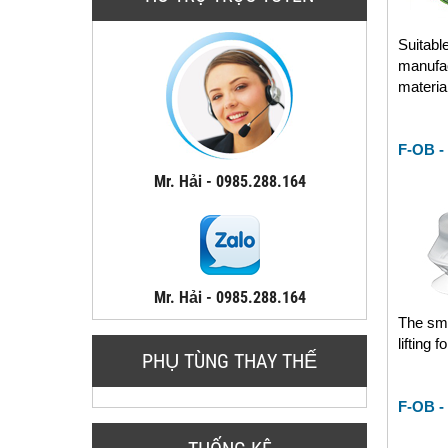
Suitabl
manufac
materia
F-OB -
Mr. Hải - 0985.288.164
Mr. Hải - 0985.288.164
The sma
lifting 
PHỤ TÙNG THAY THẾ
F-OB -