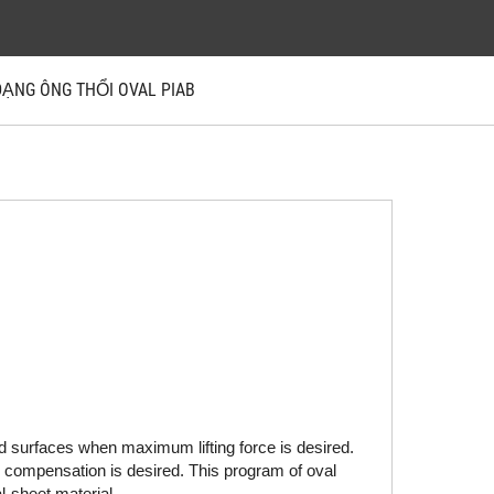
DẠNG ÔNG THỔI OVAL PIAB
d surfaces when maximum lifting force is desired. 
l compensation is desired. This program of oval 
l-sheet material.