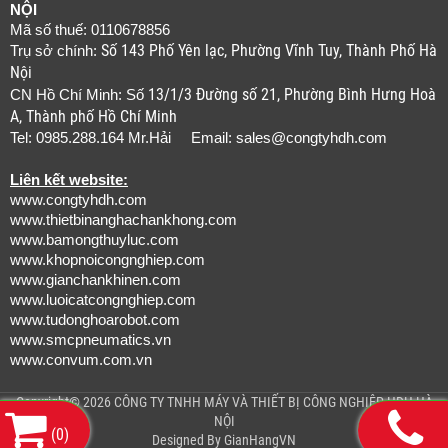
NỘI
Mã số thuế: 0110678856
Số 143 Phố Yên lạc, Phường Vĩnh Tuy, Thành Phố Hà
Trụ sở chính:
Nội
13/1/3 Đường số 21, Phường Bình Hưng Hoà
CN Hồ Chí Minh: Số
A, Thành phố Hồ Chí Minh
Tel: 0985.288.164 Mr.Hải Email:
sales@congtyhdh.com
Liên kết website:
www.congtyhdh.com
www.thietbinanghachankhong.com
www.bamongthuyluc.com
www.khopnoicongnghiep.com
www.gianchankhinen.com
www.luoicatcongnghiep.com
www.tudonghoarobot.com
www.smcpneumatics.vn
www.convum.com.vn
Copyright© 2026 CÔNG TY TNHH MÁY VÀ THIẾT BỊ CÔNG NGHIỆP HDH HÀ
NỘI
(
0
)
Designed By
GianHangVN