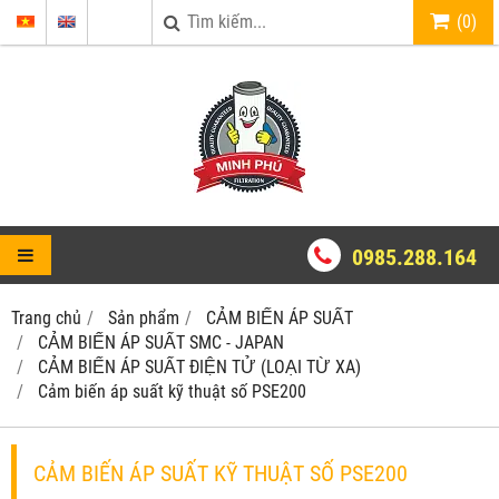
(
0
)
0985.288.164
Trang chủ
Sản phẩm
CẢM BIẾN ÁP SUẤT
CẢM BIẾN ÁP SUẤT SMC - JAPAN
CẢM BIẾN ÁP SUẤT ĐIỆN TỬ (LOẠI TỪ XA)
Cảm biến áp suất kỹ thuật số PSE200
CẢM BIẾN ÁP SUẤT KỸ THUẬT SỐ PSE200