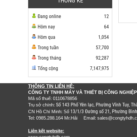
THỐNG KÊ
Đang online
12
Hôm nay
64
Hôm qua
1,054
Trong tuần
57,700
Trong tháng
92,287
Tổng cộng
7,147,975
THÔNG TIN LIÊN HỆ:
CÔNG TY TNHH MÁY VÀ THIẾT BỊ CÔNG NGHIỆP
Mã số thuế: 0110678856
Số 143 Phố Yên lạc, Phường Vĩnh Tuy, T
Trụ sở chính:
13/1/3 Đường số 21, Phường Bìn
CN Hồ Chí Minh: Số
Tel: 0985.288.164 Mr.Hải Email:
sales@congtyhdh.
Liên kết website: