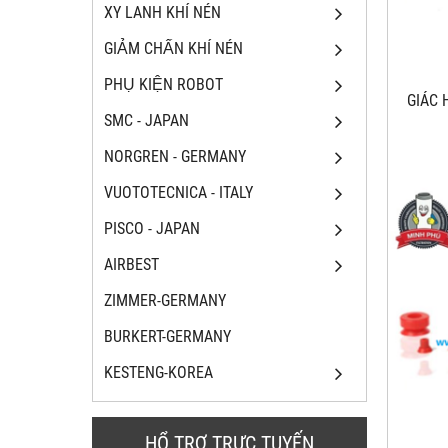
XY LANH KHÍ NÉN
GIẢM CHẤN KHÍ NÉN
PHỤ KIỆN ROBOT
GIÁC
SMC - JAPAN
NORGREN - GERMANY
VUOTOTECNICA - ITALY
PISCO - JAPAN
AIRBEST
ZIMMER-GERMANY
BURKERT-GERMANY
KESTENG-KOREA
HỔ TRỢ TRỰC TUYẾN