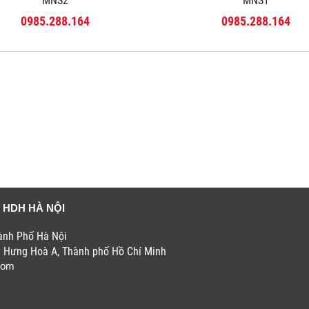
MNS2
MNS1
0985.288.164
0985.288.164
 HDH HÀ NỘI
hành Phố Hà Nội
h Hưng Hoà A, Thành phố Hồ Chí Minh
com