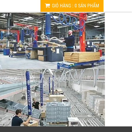
GIỎ HÀNG
:
0
SẢN PHẨM