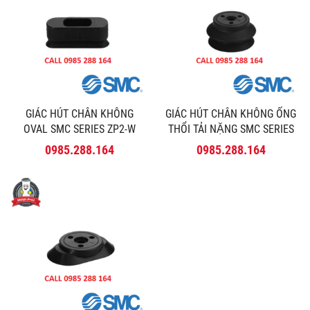
GIÁC HÚT CHÂN KHÔNG
GIÁC HÚT CHÂN KHÔNG ỐNG
OVAL SMC SERIES ZP2-W
THỔI TẢI NẶNG SMC SERIES
ZP2-HB
0985.288.164
0985.288.164