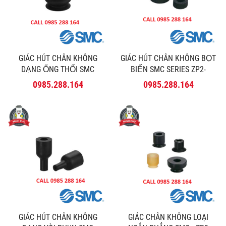
GIÁC HÚT CHÂN KHÔNG
GIÁC HÚT CHÂN KHÔNG BỌT
DẠNG ỐNG THỔI SMC
BIỂN SMC SERIES ZP2-
SERIES ZP2-MB
GS/GC
0985.288.164
0985.288.164
GIÁC HÚT CHÂN KHÔNG
GIÁC CHÂN KHÔNG LOẠI