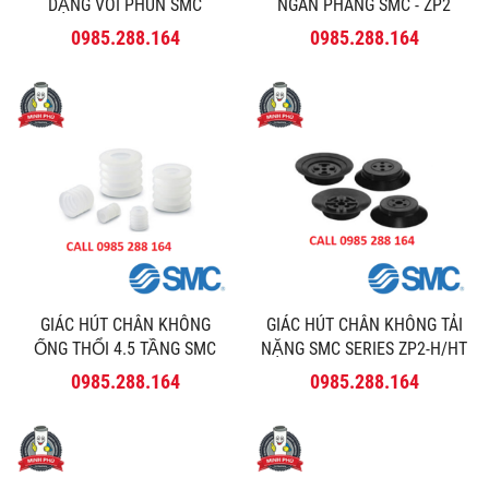
DẠNG VÒI PHUN SMC
NGẮN PHẲNG SMC - ZP2
SERIES ZP2-AN
0985.288.164
0985.288.164
GIÁC HÚT CHÂN KHÔNG
GIÁC HÚT CHÂN KHÔNG TẢI
ỐNG THỔI 4.5 TẦNG SMC
NẶNG SMC SERIES ZP2-H/HT
SERIES ZP2-ZJ
0985.288.164
0985.288.164