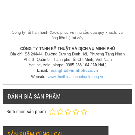
Công ty rất hân hạnh được phục vụ nhu cầu của quý khách, vui
lòng liên hệ tại đây:
CÔNG TY TNHH KỸ THUẬT VÀ DỊCH VỤ MINH PHÚ
Địa chỉ: Số 244/44, Đường Dương Đình Hội, Phường Tăng Nhơn
Phú B, Quận 9, Thành phố Hồ Chí Minh, Việt Nam
Hotline, zalo, skype: 0985.288.164 ( Mr.Hải )
Email:
hoanghai@minhphuco.vn
Website:
www.thietbinanghachankhong.vn
ĐÁNH GIÁ SẢN PHẨM
Bình chọn sản phẩm:
SẢN PHẨM CÙNG LOẠI