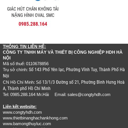
GIÁC HÚT CHÂN KHÔNG TẢI
NẶNG HÌNH OVAL SMC
SERIES ZP2-3050HW
0985.288.164
THÔNG TIN LIÊN HỆ:
CÔNG TY TNHH MÁY VÀ THIẾT BỊ CÔNG NGHIỆP HDH HÀ
NỘI
Mã số thuế: 0110678856
Số 143 Phố Yên lạc, Phường Vĩnh Tuy, Thành Phố Hà
Trụ sở chính:
Nội
13/1/3 Đường số 21, Phường Bình Hưng Hoà
CN Hồ Chí Minh: Số
A, Thành phố Hồ Chí Minh
Tel: 0985.288.164 Mr.Hải Email:
sales@congtyhdh.com
Liên kết website:
www.congtyhdh.com
www.thietbinanghachankhong.com
www.bamongthuyluc.com