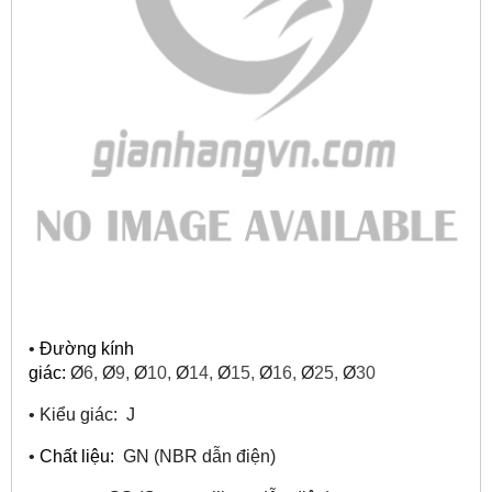
•
Đường kính
giác:
Ø
6,
Ø
9,
Ø
10,
Ø
14,
Ø
15,
Ø
16,
Ø
25,
Ø
30
•
Kiểu giác: J
•
Chất liệu:
GN (NBR dẫn điện)