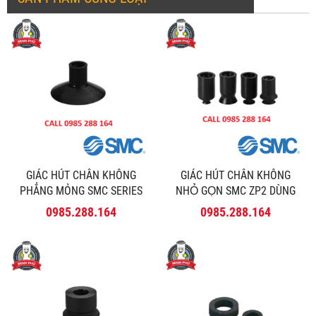
GIÁC HÚT CHÂN KHÔNG
GIÁC HÚT CHÂN KHÔNG
PHẲNG MỎNG SMC SERIES
NHỎ GỌN SMC ZP2 DÙNG
ZP2-UT/MT
CHO DÒNG ZP
0985.288.164
0985.288.164