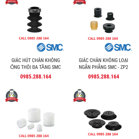
GIÁC HÚT CHÂN KHÔNG
GIÁC CHÂN KHÔNG LOẠI
ỐNG THÔI ĐA TẦNG SMC
NGẮN PHẲNG SMC - ZP2
SERIES ZP2-J BELLOWS 3.5
0985.288.164
0985.288.164