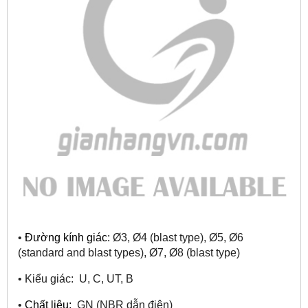
•
Đường kính giác:
Ø
3,
Ø
4 (blast type),
Ø
5,
Ø
6
(standard and blast types),
Ø
7,
Ø
8 (blast type)
•
Kiểu giác: U, C, UT, B
•
Chất liệu:
GN (NBR dẫn điện)