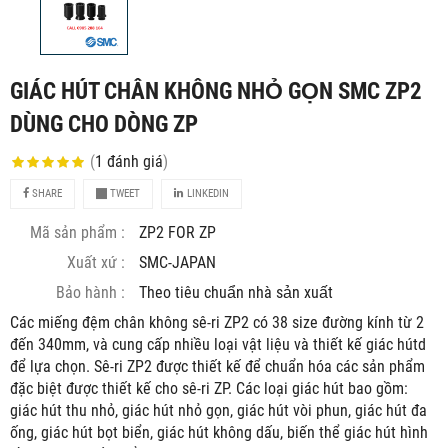
GIÁC HÚT CHÂN KHÔNG NHỎ GỌN SMC ZP2
DÙNG CHO DÒNG ZP
(
1
đánh giá
)
SHARE
TWEET
LINKEDIN
Mã sản phẩm :
ZP2 FOR ZP
Xuất xứ :
SMC-JAPAN
Bảo hành :
Theo tiêu chuẩn nhà sản xuất
Các miếng đệm chân không sê-ri ZP2 có 38 size đường kính từ 2
đến 340mm, và cung cấp nhiều loại vật liệu và thiết kế giác hútd
để lựa chọn. Sê-ri ZP2 được thiết kế để chuẩn hóa các sản phẩm
đặc biệt được thiết kế cho sê-ri ZP. Các loại giác hút bao gồm:
giác hút thu nhỏ, giác hút nhỏ gọn, giác hút vòi phun, giác hút đa
ống, giác hút bọt biển, giác hút không dấu, biến thể giác hút hình