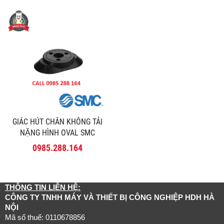
GIÁC HÚT CHÂN KHÔNG TẢI
NẶNG HÌNH OVAL SMC
SERIES ZP2-3050HW
0985.288.164
THÔNG TIN LIÊN HỆ:
CÔNG TY TNHH MÁY VÀ THIẾT BỊ CÔNG NGHIỆP HDH HÀ
NỘI
Mã số thuế: 0110678856