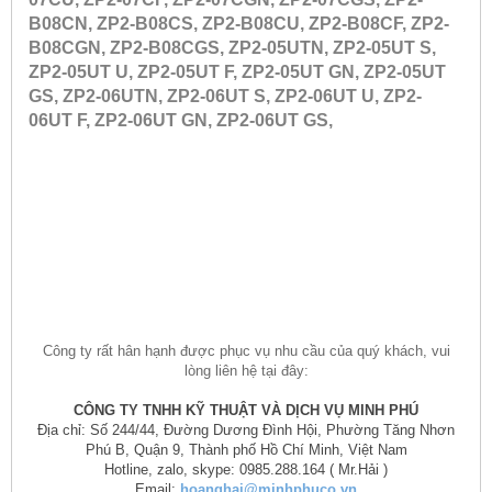
B08CN, ZP2-B08CS, ZP2-B08CU, ZP2-B08CF, ZP2-
B08CGN, ZP2-B08CGS, ZP2-05UTN, ZP2-05UT S,
ZP2-05UT U, ZP2-05UT F, ZP2-05UT GN, ZP2-05UT
GS, ZP2-06UTN, ZP2-06UT S, ZP2-06UT U, ZP2-
06UT F, ZP2-06UT GN, ZP2-06UT GS,
Công ty rất hân hạnh được phục vụ nhu cầu của quý khách, vui
lòng liên hệ tại đây:
CÔNG TY TNHH KỸ THUẬT VÀ DỊCH VỤ MINH PHÚ
Địa chỉ: Số 244/44, Đường Dương Đình Hội, Phường Tăng Nhơn
Phú B, Quận 9, Thành phố Hồ Chí Minh, Việt Nam
Hotline, zalo, skype: 0985.288.164 ( Mr.Hải )
Email:
hoanghai@minhphuco.vn