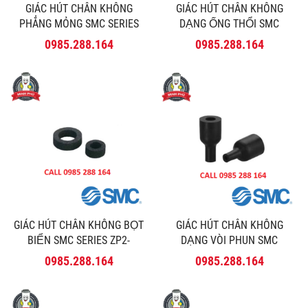
GIÁC HÚT CHÂN KHÔNG
GIÁC HÚT CHÂN KHÔNG
PHẲNG MỎNG SMC SERIES
DẠNG ỐNG THỔI SMC
ZP2-UT/MT
SERIES ZP2-MB
0985.288.164
0985.288.164
GIÁC HÚT CHÂN KHÔNG BỌT
GIÁC HÚT CHÂN KHÔNG
BIỂN SMC SERIES ZP2-
DẠNG VÒI PHUN SMC
GS/GC
SERIES ZP2-AN
0985.288.164
0985.288.164