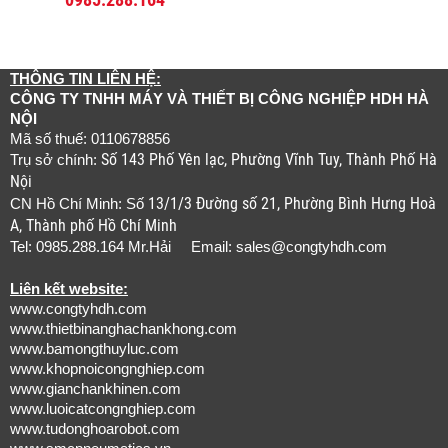
THÔNG TIN LIÊN HỆ:
CÔNG TY TNHH MÁY VÀ THIẾT BỊ CÔNG NGHIỆP HDH HÀ
NỘI
Mã số thuế: 0110678856
Số 143 Phố Yên lạc, Phường Vĩnh Tuy, Thành Phố Hà
Trụ sở chính:
Nội
13/1/3 Đường số 21, Phường Bình Hưng Hoà
CN Hồ Chí Minh: Số
A, Thành phố Hồ Chí Minh
Tel: 0985.288.164 Mr.Hải Email:
sales@congtyhdh.com
Liên kết website:
www.congtyhdh.com
www.thietbinanghachankhong.com
www.bamongthuyluc.com
www.khopnoicongnghiep.com
www.gianchankhinen.com
www.luoicatcongnghiep.com
www.tudonghoarobot.com