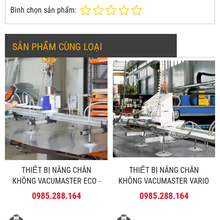
Bình chọn sản phẩm:
SẢN PHẨM CÙNG LOẠI
THIẾT BỊ NÂNG CHÂN
THIẾT BỊ NÂNG CHÂN
KHÔNG VACUMASTER ECO -
KHÔNG VACUMASTER VARIO
SCHMALZ
- SCHMALZ
0985.288.164
0985.288.164