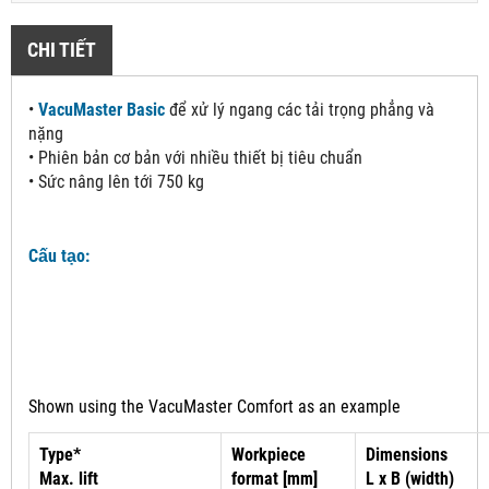
CHI TIẾT
•
VacuMaster Basic
 để xử lý ngang các tải trọng phẳng và 
nặng
•
Phiên bản cơ bản với nhiều thiết bị tiêu chuẩn
•
Sức nâng lên tới 750 kg
Cấu tạo:
Shown using the VacuMaster Comfort as an example
Type*
Workpiece
Dimensions
Max. lift
format [mm]
L x B (width)