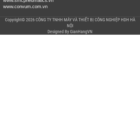
www.smcpneumatics.vn
www.convum.com.vn
Copyright© 2026 CÔNG TY TNHH MÁY VÀ THIẾT BỊ CÔNG NGHIỆP HDH HÀ
NỘI
Designed By
GianHangVN