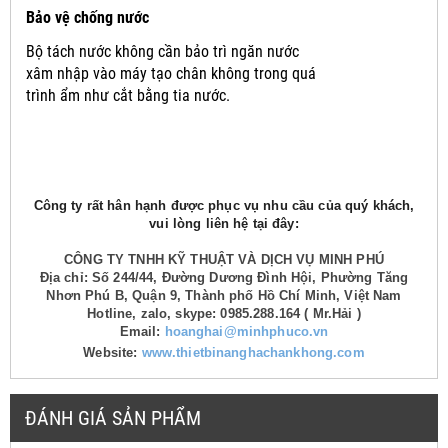
Bảo vệ chống nước
Bộ tách nước không cần bảo trì ngăn nước
xâm nhập vào máy tạo chân không trong quá
trình ẩm như cắt bằng tia nước.
Công ty rất hân hạnh được phục vụ nhu cầu của quý khách,
vui lòng liên hệ tại đây:
CÔNG TY TNHH KỸ THUẬT VÀ DỊCH VỤ MINH PHÚ
Địa chỉ: Số 244/44, Đường Dương Đình Hội, Phường Tăng
Nhơn Phú B, Quận 9, Thành phố Hồ Chí Minh, Việt Nam
Hotline, zalo, skype: 0985.288.164 ( Mr.Hải )
Email:
hoanghai@minhphuco.vn
Website:
www.thietbinanghachankhong.com
ĐÁNH GIÁ SẢN PHẨM