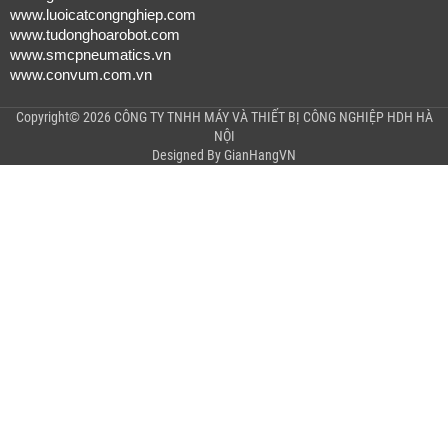
www.luoicatcongnghiep.com
www.tudonghoarobot.com
www.smcpneumatics.vn
www.convum.com.vn
Copyright© 2026 CÔNG TY TNHH MÁY VÀ THIẾT BỊ CÔNG NGHIỆP HDH HÀ
NỘI
Designed By
GianHangVN