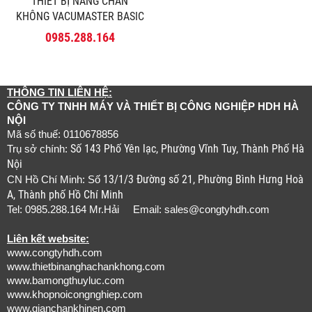
THIÊT BỊ NÂNG CHÂN
KHÔNG VACUMASTER BASIC
- SCHMALZ
0985.288.164
THÔNG TIN LIÊN HỆ:
CÔNG TY TNHH MÁY VÀ THIẾT BỊ CÔNG NGHIỆP HDH HÀ
NỘI
Mã số thuế: 0110678856
Số 143 Phố Yên lạc, Phường Vĩnh Tuy, Thành Phố Hà
Trụ sở chính:
Nội
13/1/3 Đường số 21, Phường Bình Hưng Hoà
CN Hồ Chí Minh: Số
A, Thành phố Hồ Chí Minh
Tel: 0985.288.164 Mr.Hải Email:
sales@congtyhdh.com
Liên kết website:
www.congtyhdh.com
www.thietbinanghachankhong.com
www.bamongthuyluc.com
www.khopnoicongnghiep.com
www.gianchankhinen.com