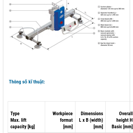
Thông số kĩ thuật:
Type
Workpiece
Dimensions
Overall
Max. lift
format
L x B (width)
height H
capacity [kg]
[mm]
[mm]
Basic [mm]