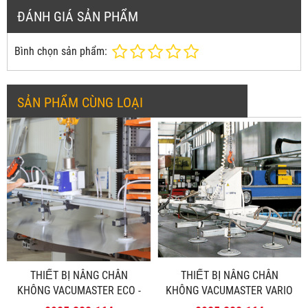
ĐÁNH GIÁ SẢN PHẨM
Bình chọn sản phẩm:
SẢN PHẨM CÙNG LOẠI
THIẾT BỊ NÂNG CHÂN
THIẾT BỊ NÂNG CHÂN
KHÔNG VACUMASTER ECO -
KHÔNG VACUMASTER VARIO
SCHMALZ
- SCHMALZ