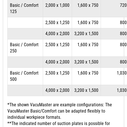
Basic / Comfort
2,000 x 1,000
1,600 x 750
720
125
2,500 x 1,250
1,600 x 750
800
4,000 x 2,000
3,200 x 1,500
800
Basic / Comfort
2,500 x 1,250
1,600 x 750
800
250
4,000 x 2,000
3,200 x 1,500
800
Basic / Comfort
2,500 x 1,250
1,600 x 750
1,030
500
4,000 x 2,000
3,200 x 1,500
1,030
*The shown VacuMaster are example configurations: The
VacuMaster Basic/Comfort can be adapted flexibly to
individual workpiece formats.
**The indicated number of suction plates is possible for