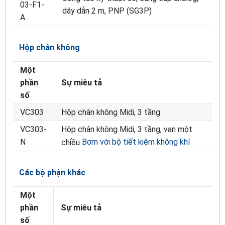
03-F1-
dây dẫn 2 m, PNP (SG3P)
A
Hộp chân không
Một
phần
Sự miêu tả
số
VC303
Hộp chân không Midi, 3 tầng
VC303-
Hộp chân không Midi, 3 tầng, van một
N
Bơm với bộ tiết kiệm không khí
chiều
Các bộ phận khác
Một
phần
Sự miêu tả
số