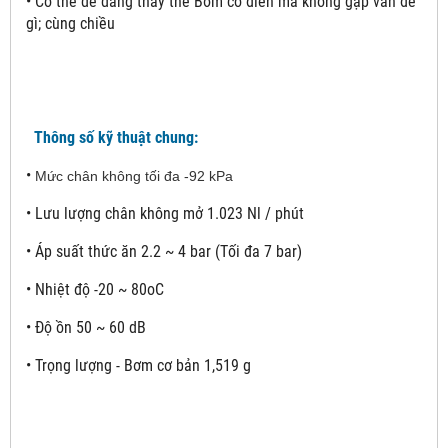
•
Có thể dễ dàng thay thế Bơm cổ điển mà không gặp vấn đề
gì; cùng chiều
Thông số kỹ thuật chung:
•
Mức chân không tối đa -92 kPa
•
Lưu lượng chân không mở 1.023 Nl / phút
•
Áp suất thức ăn 2.2 ~ 4 bar (Tối đa 7 bar)
•
Nhiệt độ -20 ~ 80oC
•
Độ ồn 50 ~ 60 dB
•
Trọng lượng - Bơm cơ bản 1,519 g