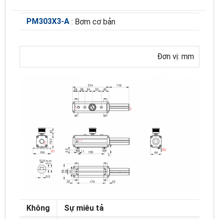
PM303X3-A
: Bơm cơ bản
Đơn vị: mm
Không
Sự miêu tả