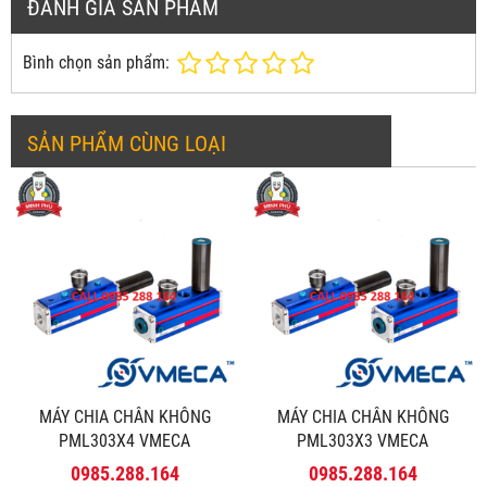
ĐÁNH GIÁ SẢN PHẨM
Bình chọn sản phẩm:
SẢN PHẨM CÙNG LOẠI
MÁY CHIA CHÂN KHÔNG
MÁY CHIA CHÂN KHÔNG
PML303X4 VMECA
PML303X3 VMECA
0985.288.164
0985.288.164