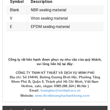
Symbol
Description
Blank
NBR sealing material
V
Viton sealing material
E
EPDM sealing material
Công ty rất hân hạnh được phục vụ nhu cầu của quý khách,
vui lòng liên hệ tại đây:
CÔNG TY TNHH KỸ THUẬT VÀ DỊCH VỤ MINH PHÚ
Địa chỉ: Số 244/44, Đường Dương Đình Hội, Phường Tăng
Nhơn Phú B, Quận 9, Thành phố Hồ Chí Minh, Việt Nam
Hotline, zalo, skype: 0985.288.164 ( Mr.Hải )
Email:
hoanghai@minhphuco.vn
Website:
www.thietbinanghachankhong.com