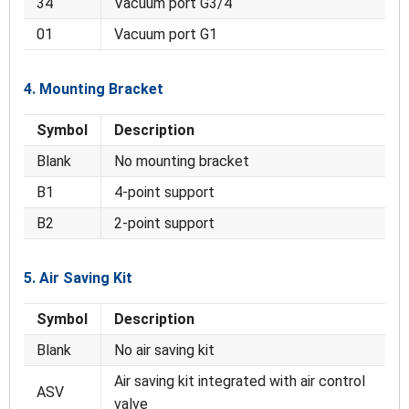
34
Vacuum port G3/4
01
Vacuum port G1
4. Mounting Bracket
Symbol
Description
Blank
No mounting bracket
B1
4-point support
B2
2-point support
5. Air Saving Kit
Symbol
Description
Blank
No air saving kit
Air saving kit integrated with air control
ASV
valve