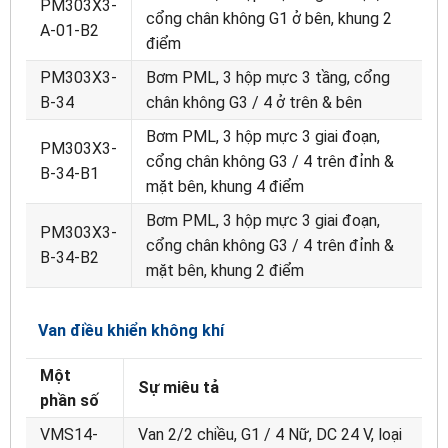
PM303X3-
cổng chân không G1 ở bên, khung 2
A-01-B2
điểm
PM303X3-
Bơm PML, 3 hộp mực 3 tầng, cổng
B-34
chân không G3 / 4 ở trên & bên
Bơm PML, 3 hộp mực 3 giai đoạn,
PM303X3-
cổng chân không G3 / 4 trên đỉnh &
B-34-B1
mặt bên, khung 4 điểm
Bơm PML, 3 hộp mực 3 giai đoạn,
PM303X3-
cổng chân không G3 / 4 trên đỉnh &
B-34-B2
mặt bên, khung 2 điểm
Van điều khiển không khí
Một
Sự miêu tả
phần số
VMS14-
Van 2/2 chiều, G1 / 4 Nữ, DC 24 V, loại