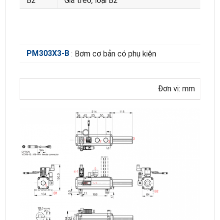
B2
Giá treo, loại B2
PM303X3-B
: Bơm cơ bản có phụ kiện
Đơn vị: mm