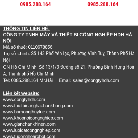
0985.288.164
0985.288.164
THÔNG TIN LIÊN HỆ:
CÔNG TY TNHH MÁY VÀ THIẾT BỊ CÔNG NGHIỆP HDH HÀ
NỘI
Mã số thuế: 0110678856
Số 143 Phố Yên lạc, Phường Vĩnh Tuy, Thành Phố Hà
Trụ sở chính:
Nội
13/1/3 Đường số 21, Phường Bình Hưng Hoà
CN Hồ Chí Minh: Số
A, Thành phố Hồ Chí Minh
Tel: 0985.288.164 Mr.Hải Email:
sales@congtyhdh.com
Liên kết website:
www.congtyhdh.com
www.thietbinanghachankhong.com
www.bamongthuyluc.com
www.khopnoicongnghiep.com
www.gianchankhinen.com
www.luoicatcongnghiep.com
www.tudonghoarobot.com