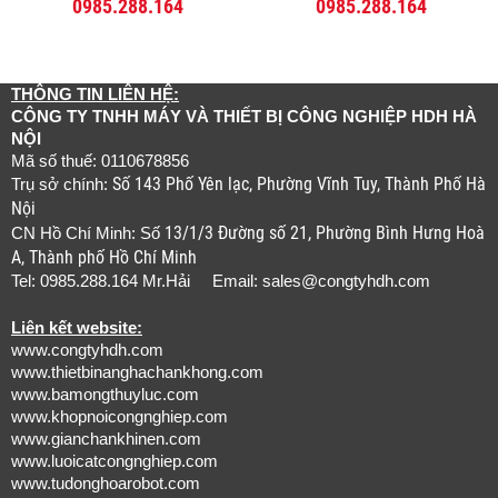
0985.288.164
0985.288.164
THÔNG TIN LIÊN HỆ:
CÔNG TY TNHH MÁY VÀ THIẾT BỊ CÔNG NGHIỆP HDH HÀ
NỘI
Mã số thuế: 0110678856
Số 143 Phố Yên lạc, Phường Vĩnh Tuy, Thành Phố Hà
Trụ sở chính:
Nội
13/1/3 Đường số 21, Phường Bình Hưng Hoà
CN Hồ Chí Minh: Số
A, Thành phố Hồ Chí Minh
Tel: 0985.288.164 Mr.Hải Email:
sales@congtyhdh.com
Liên kết website:
www.congtyhdh.com
www.thietbinanghachankhong.com
www.bamongthuyluc.com
www.khopnoicongnghiep.com
www.gianchankhinen.com
www.luoicatcongnghiep.com
www.tudonghoarobot.com