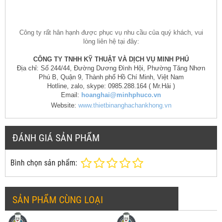
Công ty rất hân hạnh được phục vụ nhu cầu của quý khách, vui
lòng liên hệ tại đây:
CÔNG TY TNHH KỸ THUẬT VÀ DỊCH VỤ MINH PHÚ
Địa chỉ: Số 244/44, Đường Dương Đình Hội, Phường Tăng Nhơn
Phú B, Quận 9, Thành phố Hồ Chí Minh, Việt Nam
Hotline, zalo, skype: 0985.288.164 ( Mr.Hải )
Email:
hoanghai@minhphuco.vn
Website:
www.thietbinanghachankhong.vn
ĐÁNH GIÁ SẢN PHẨM
Bình chọn sản phẩm:
SẢN PHẨM CÙNG LOẠI