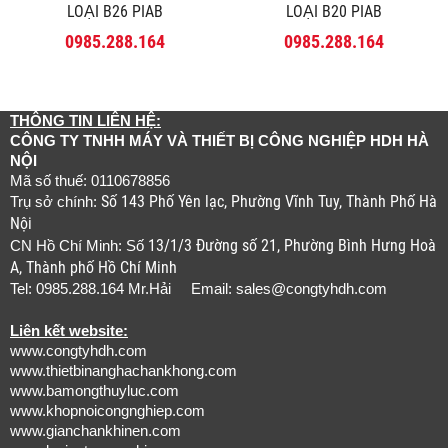
LOẠI B26 PIAB
LOẠI B20 PIAB
0985.288.164
0985.288.164
THÔNG TIN LIÊN HỆ:
CÔNG TY TNHH MÁY VÀ THIẾT BỊ CÔNG NGHIỆP HDH HÀ
NỘI
Mã số thuế: 0110678856
Số 143 Phố Yên lạc, Phường Vĩnh Tuy, Thành Phố Hà
Trụ sở chính:
Nội
13/1/3 Đường số 21, Phường Bình Hưng Hoà
CN Hồ Chí Minh: Số
A, Thành phố Hồ Chí Minh
Tel: 0985.288.164 Mr.Hải Email:
sales@congtyhdh.com
Liên kết website:
www.congtyhdh.com
www.thietbinanghachankhong.com
www.bamongthuyluc.com
www.khopnoicongnghiep.com
www.gianchankhinen.com