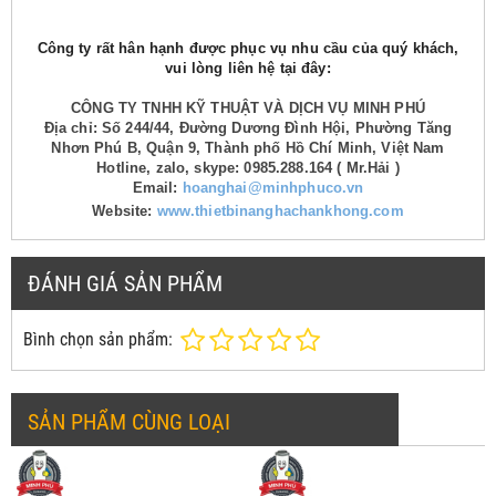
Công ty rất hân hạnh được phục vụ nhu cầu của quý khách,
vui lòng liên hệ tại đây:
CÔNG TY TNHH KỸ THUẬT VÀ DỊCH VỤ MINH PHÚ
Địa chỉ: Số 244/44, Đường Dương Đình Hội, Phường Tăng
Nhơn Phú B, Quận 9, Thành phố Hồ Chí Minh, Việt Nam
Hotline, zalo, skype: 0985.288.164 ( Mr.Hải )
Email:
hoanghai@minhphuco.vn
Website:
www.thietbinanghachankhong.com
ĐÁNH GIÁ SẢN PHẨM
Bình chọn sản phẩm:
SẢN PHẨM CÙNG LOẠI