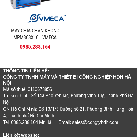
MÁY CHIA CHÂN KHÔNG
MPM303X10 - VMECA
0985.288.164
THÔNG TIN LIÊN HỆ:
CÔNG TY TNHH MÁY VÀ THIẾT BỊ CÔNG NGHIỆP HDH HÀ
NỘI
Mã số thuế: 0110678856
Số 143 Phố Yên lạc, Phường Vĩnh Tuy, Thành Phố Hà
Trụ sở chính:
Nội
13/1/3 Đường số 21, Phường Bình Hưng Hoà
CN Hồ Chí Minh: Số
A, Thành phố Hồ Chí Minh
Tel: 0985.288.164 Mr.Hải Email:
sales@congtyhdh.com
Liên kết website: