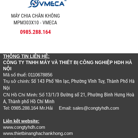
MÁY CHIA CHÂN KHÔNG
MPM303X10 - VMECA
0985.288.164
THÔNG TIN LIÊN HỆ:
CÔNG TY TNHH MÁY VÀ THIẾT BỊ CÔNG NGHIỆP HDH HÀ
NỘI
Mã số thuế: 0110678856
Số 143 Phố Yên lạc, Phường Vĩnh Tuy, Thành Phố Hà
Trụ sở chính:
Nội
13/1/3 Đường số 21, Phường Bình Hưng Hoà
CN Hồ Chí Minh: Số
A, Thành phố Hồ Chí Minh
Tel: 0985.288.164 Mr.Hải Email:
sales@congtyhdh.com
Liên kết website:
www.congtyhdh.com
www.thietbinanghachankhong.com