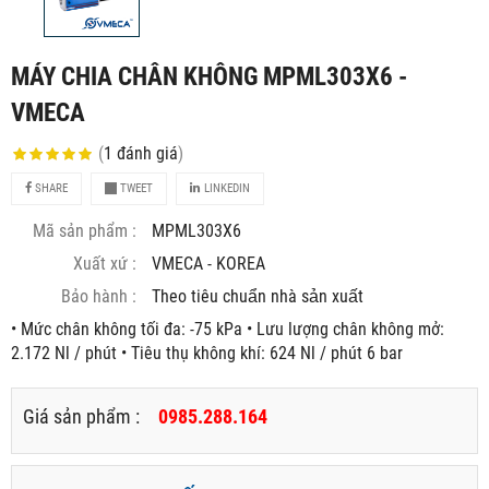
MÁY CHIA CHÂN KHÔNG MPML303X6 -
VMECA
(
1
đánh giá
)
SHARE
TWEET
LINKEDIN
Mã sản phẩm :
MPML303X6
Xuất xứ :
VMECA - KOREA
Bảo hành :
Theo tiêu chuẩn nhà sản xuất
• Mức chân không tối đa: -75 kPa • Lưu lượng chân không mở:
2.172 Nl / phút • Tiêu thụ không khí: 624 Nl / phút 6 bar
Giá sản phẩm :
0985.288.164