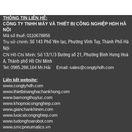
THÔNG TIN LIÊN HỆ:
CÔNG TY TNHH MÁY VÀ THIẾT BỊ CÔNG NGHIỆP HDH HÀ
NỘI
Mã số thuế: 0110678856
Số 143 Phố Yên lạc, Phường Vĩnh Tuy, Thành Phố Hà
Trụ sở chính:
Nội
13/1/3 Đường số 21, Phường Bình Hưng Hoà
CN Hồ Chí Minh: Số
A, Thành phố Hồ Chí Minh
Tel: 0985.288.164 Mr.Hải Email:
sales@congtyhdh.com
Liên kết website:
www.congtyhdh.com
www.thietbinanghachankhong.com
www.bamongthuyluc.com
www.khopnoicongnghiep.com
www.gianchankhinen.com
www.luoicatcongnghiep.com
www.tudonghoarobot.com
www.smcpneumatics.vn