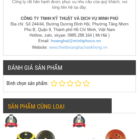
Công ty rất hân hạnh được phục vụ nhu cầu của quý khách, vui
lòng liên hệ tại đây:
CÔNG TY TNHH KỸ THUẬT VÀ DỊCH VỤ MINH PHÚ
Địa chỉ: Số 244/44, Đường Dương Đình Hội, Phường Tăng Nhơn
Phú B, Quận 9, Thành phố Hồ Chí Minh, Việt Nam
Hotline, zalo, skype: 0985.288.164 ( Mr.Hải )
Email:
hoanghai@minhphuco.vn
Website:
www.thietbinanghachankhong.vn
ĐÁNH GIÁ SẢN PHẨM
Bình chọn sản phẩm:
SẢN PHẨM CÙNG LOẠI