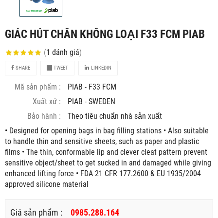
GIÁC HÚT CHÂN KHÔNG LOẠI F33 FCM PIAB
(
1
đánh giá
)
SHARE
TWEET
LINKEDIN
Mã sản phẩm :
PIAB - F33 FCM
Xuất xứ :
PIAB - SWEDEN
Bảo hành :
Theo tiêu chuẩn nhà sản xuất
• Designed for opening bags in bag filling stations • Also suitable
to handle thin and sensitive sheets, such as paper and plastic
films • The thin, conformable lip and clever cleat pattern prevent
sensitive object/sheet to get sucked in and damaged while giving
enhanced lifting force • FDA 21 CFR 177.2600 & EU 1935/2004
approved silicone material
Giá sản phẩm :
0985.288.164