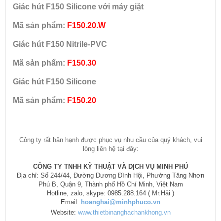
Giác hút F150 Silicone với máy giặt
Mã sản phẩm:
F150.20.W
Giác hút F150 Nitrile-PVC
Mã sản phẩm:
F150.30
Giác hút F150 Silicone
Mã sản phẩm:
F150.20
Công ty rất hân hạnh được phục vụ nhu cầu của quý khách, vui
lòng liên hệ tại đây:
CÔNG TY TNHH KỸ THUẬT VÀ DỊCH VỤ MINH PHÚ
Địa chỉ: Số 244/44, Đường Dương Đình Hội, Phường Tăng Nhơn
Phú B, Quận 9, Thành phố Hồ Chí Minh, Việt Nam
Hotline, zalo, skype: 0985.288.164 ( Mr.Hải )
Email:
hoanghai@minhphuco.vn
Website:
www.thietbinanghachankhong.vn