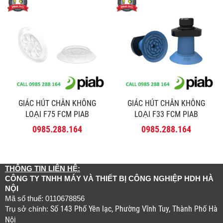
GIÁC HÚT CHÂN KHÔNG
GIÁC HÚT CHÂN KHÔNG
LOẠI F75 FCM PIAB
LOẠI F33 FCM PIAB
0985.288.164
0985.288.164
THÔNG TIN LIÊN HỆ:
CÔNG TY TNHH MÁY VÀ THIẾT BỊ CÔNG NGHIỆP HDH HÀ
NỘI
Mã số thuế: 0110678856
Số 143 Phố Yên lạc, Phường Vĩnh Tuy, Thành Phố Hà
Trụ sở chính:
Nội