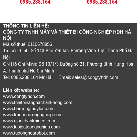
0985.288.164
0985.288.164
THÔNG TIN LIÊN HỆ:
CÔNG TY TNHH MÁY VÀ THIẾT BỊ CÔNG NGHIỆP HDH HÀ
NỘI
Mã số thuế: 0110678856
Số 143 Phố Yên lạc, Phường Vĩnh Tuy, Thành Phố Hà
Trụ sở chính:
Nội
13/1/3 Đường số 21, Phường Bình Hưng Hoà
CN Hồ Chí Minh: Số
A, Thành phố Hồ Chí Minh
Tel: 0985.288.164 Mr.Hải Email:
sales@congtyhdh.com
Liên kết website:
www.congtyhdh.com
www.thietbinanghachankhong.com
www.bamongthuyluc.com
www.khopnoicongnghiep.com
www.gianchankhinen.com
www.luoicatcongnghiep.com
www.tudonghoarobot.com