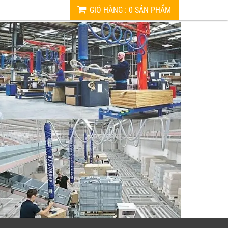
GIỎ HÀNG
:
0
SẢN PHẨM