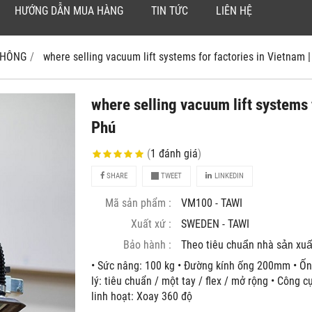
HƯỚNG DẪN MUA HÀNG
TIN TỨC
LIÊN HỆ
 KHÔNG
where selling vacuum lift systems for factories in Vietnam |
where selling vacuum lift systems 
Phú
(
1
đánh giá
)
SHARE
TWEET
LINKEDIN
Mã sản phẩm :
VM100 - TAWI
Xuất xứ :
SWEDEN - TAWI
Bảo hành :
Theo tiêu chuẩn nhà sản xuâ
• Sức nâng: 100 kg • Đường kính ống 200mm • Ố
lý: tiêu chuẩn / một tay / flex / mở rộng • Công 
linh hoạt: Xoay 360 độ