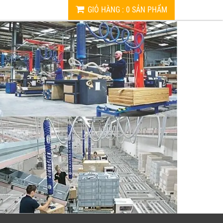
GIỎ HÀNG
:
0
SẢN PHẨM