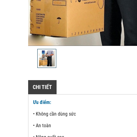
CHI TIẾT
Ưu điểm:
• Không cần dùng sức
• An toàn