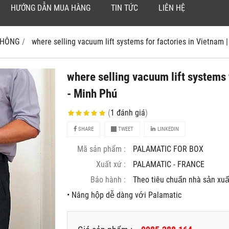
HƯỚNG DẪN MUA HÀNG
TIN TỨC
LIÊN HỆ
 KHÔNG
where selling vacuum lift systems for factories in Vietnam 
where selling vacuum lift systems
- Minh Phú
(
1
đánh giá
)
SHARE
TWEET
LINKEDIN
Mã sản phẩm :
PALAMATIC FOR BOX
Xuất xứ :
PALAMATIC - FRANCE
Bảo hành :
Theo tiêu chuẩn nhà sản xuâ
• Nâng hộp dễ dàng với Palamatic