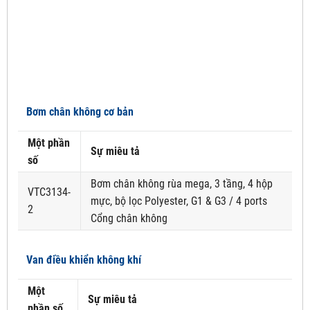
Bơm chân không cơ bản
Một phần
Sự miêu tả
số
Bơm chân không rùa mega, 3 tầng, 4 hộp
VTC3134-
mực, bộ lọc Polyester, G1 & G3 / 4 ports
2
Cổng chân không
Van điều khiển không khí
Một
Sự miêu tả
phần số