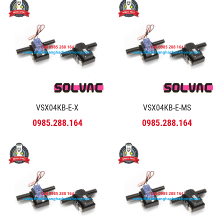
VSX04KB-E-X
VSX04KB-E-MS
0985.288.164
0985.288.164