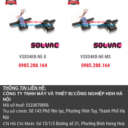
VSX04KB-NE-X
VSX04KB-NE-MS
0985.288.164
0985.288.164
THÔNG TIN LIÊN HỆ:
CÔNG TY TNHH MÁY VÀ THIẾT BỊ CÔNG NGHIỆP HDH HÀ
NỘI
Mã số thuế: 0110678856
Số 143 Phố Yên lạc, Phường Vĩnh Tuy, Thành Phố Hà
Trụ sở chính:
Nội
13/1/3 Đường số 21, Phường Bình Hưng Hoà
CN Hồ Chí Minh: Số