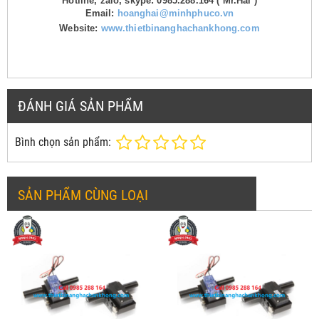
Hotline, zalo, skype: 0985.288.164 ( Mr.Hải )
Email:
hoanghai@minhphuco.vn
Website:
www.thietbinanghachankhong.com
ĐÁNH GIÁ SẢN PHẨM
Bình chọn sản phẩm:
SẢN PHẨM CÙNG LOẠI