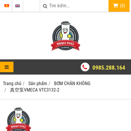
(
0
)
0985.288.164
Trang chủ
Sản phẩm
BƠM CHÂN KHÔNG
真空泵VMECA VTC3132-2