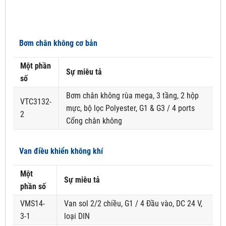
Bơm chân không cơ bản
Một phần
Sự miêu tả
số
Bơm chân không rùa mega, 3 tầng, 2 hộp
VTC3132-
mực, bộ lọc Polyester, G1 & G3 / 4 ports
2
Cổng chân không
Van điều khiển không khí
Một
Sự miêu tả
phần số
VMS14-
Van sol 2/2 chiều, G1 / 4 Đầu vào, DC 24 V,
3-1
loại DIN