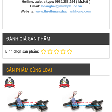
Hotline, zalo, skype: 0985.288.164 ( Mr.Hải )
Email:
hoanghai@minhphuco.vn
Website:
www.thietbinanghachankhong.com
ĐÁNH GIÁ SẢN PHẨM
Bình chọn sản phẩm:
SẢN PHẨM CÙNG LOẠI