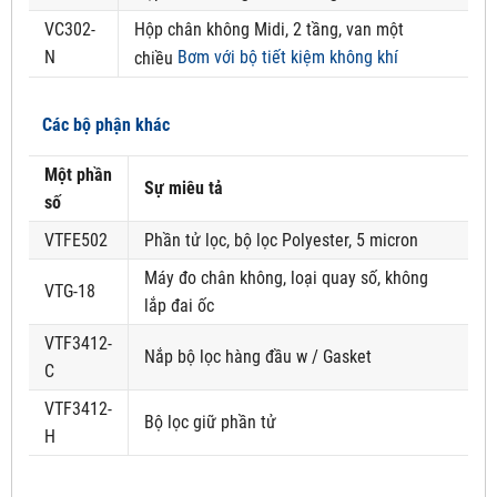
VC302-
Hộp chân không Midi, 2 tầng, van một
N
Bơm với bộ tiết kiệm không khí
chiều
Các bộ phận khác
Một phần
Sự miêu tả
số
VTFE502
Phần tử lọc, bộ lọc Polyester, 5 micron
Máy đo chân không, loại quay số, không
VTG-18
lắp đai ốc
VTF3412-
Nắp bộ lọc hàng đầu w / Gasket
C
VTF3412-
Bộ lọc giữ phần tử
H