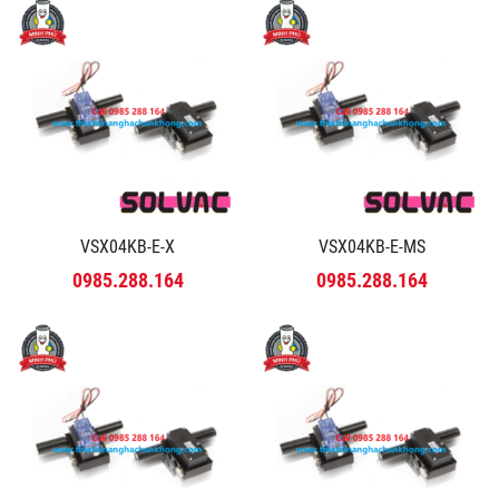
VSX04KB-E-X
VSX04KB-E-MS
0985.288.164
0985.288.164