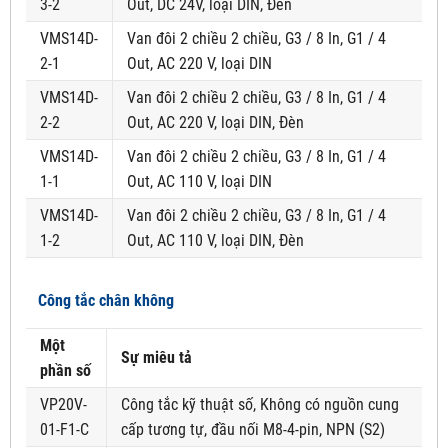
3-2
Out, DC 24V, loại DIN, Đèn
VMS14D-
Van đôi 2 chiều 2 chiều, G3 / 8 In, G1 / 4
2-1
Out, AC 220 V, loại DIN
VMS14D-
Van đôi 2 chiều 2 chiều, G3 / 8 In, G1 / 4
2-2
Out, AC 220 V, loại DIN, Đèn
VMS14D-
Van đôi 2 chiều 2 chiều, G3 / 8 In, G1 / 4
1-1
Out, AC 110 V, loại DIN
VMS14D-
Van đôi 2 chiều 2 chiều, G3 / 8 In, G1 / 4
1-2
Out, AC 110 V, loại DIN, Đèn
Công tắc chân không
Một
Sự miêu tả
phần số
VP20V-
Công tắc kỹ thuật số, Không có nguồn cung
01-F1-C
cấp tương tự, đầu nối M8-4-pin, NPN (S2)