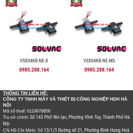
VSX04KB-NE-X
VSX04KB-NE-MS
0985.288.164
0985.288.164
THÔNG TIN LIÊN HỆ:
CÔNG TY TNHH MÁY VÀ THIẾT BỊ CÔNG NGHIỆP HDH HÀ
NỘI
Mã số thuế: 0110678856
Số 143 Phố Yên lạc, Phường Vĩnh Tuy, Thành Phố Hà
Trụ sở chính:
Nội
13/1/3 Đường số 21, Phường Bình Hưng Hoà
CN Hồ Chí Minh: Số