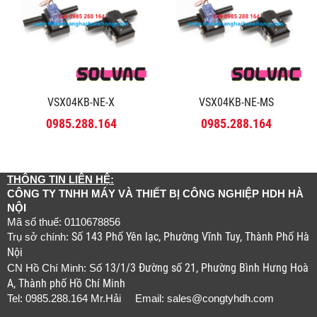
VSX04KB-NE-X
VSX04KB-NE-MS
0985.288.164
0985.288.164
THÔNG TIN LIÊN HỆ:
CÔNG TY TNHH MÁY VÀ THIẾT BỊ CÔNG NGHIỆP HDH HÀ
NỘI
Mã số thuế: 0110678856
Số 143 Phố Yên lạc, Phường Vĩnh Tuy, Thành Phố Hà
Trụ sở chính:
Nội
13/1/3 Đường số 21, Phường Bình Hưng Hoà
CN Hồ Chí Minh: Số
A, Thành phố Hồ Chí Minh
Tel: 0985.288.164 Mr.Hải Email:
sales@congtyhdh.com