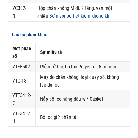
VC302-
Hộp chân không Midi, 2 tầng, van một
N
Bơm với bộ tiết kiệm không khí
chiều
Các bộ phận khác
Một phần
Sự miêu tả
số
VTFE502
Phần tử lọc, bộ lọc Polyester, 5 micron
Máy đo chân không, loại quay số, không
VTG-18
lắp đai ốc
VTF3412-
Nắp bộ lọc hàng đầu w / Gasket
C
VTF3412-
Bộ lọc giữ phần tử
H