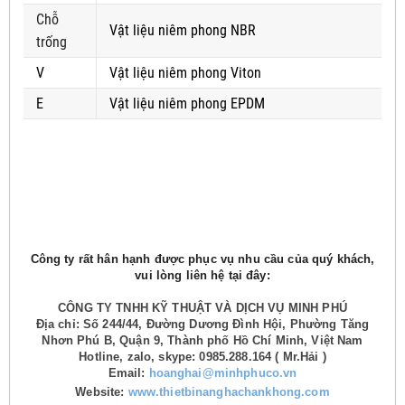
Chỗ
Vật liệu niêm phong NBR
trống
V
Vật liệu niêm phong Viton
E
Vật liệu niêm phong EPDM
Công ty rất hân hạnh được phục vụ nhu cầu của quý khách,
vui lòng liên hệ tại đây:
CÔNG TY TNHH KỸ THUẬT VÀ DỊCH VỤ MINH PHÚ
Địa chỉ: Số 244/44, Đường Dương Đình Hội, Phường Tăng
Nhơn Phú B, Quận 9, Thành phố Hồ Chí Minh, Việt Nam
Hotline, zalo, skype: 0985.288.164 ( Mr.Hải )
Email:
hoanghai@minhphuco.vn
Website:
www.thietbinanghachankhong.com