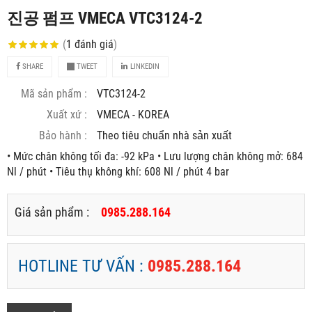
진공 펌프 VMECA VTC3124-2
(
1
đánh giá
)
SHARE
TWEET
LINKEDIN
Mã sản phẩm :
VTC3124-2
Xuất xứ :
VMECA - KOREA
Bảo hành :
Theo tiêu chuẩn nhà sản xuất
• Mức chân không tối đa: -92 kPa • Lưu lượng chân không mở: 684
Nl / phút • Tiêu thụ không khí: 608 Nl / phút 4 bar
Giá sản phẩm :
0985.288.164
HOTLINE TƯ VẤN :
0985.288.164