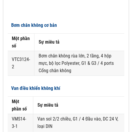
Bơm chân không cơ bản
Một phần
Sự miêu tả
số
Bơm chân không rùa lớn, 2 tầng, 4 hộp
VTC3124-
mực, bộ lọc Polyester, G1 & G3 / 4 ports
2
Cổng chân không
Van điều khiển không khí
Một
Sự miêu tả
phần số
VMS14-
Van sol 2/2 chiều, G1 / 4 Đầu vào, DC 24 V,
3-1
loại DIN