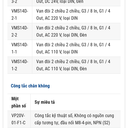
3-2
Out, DC 24V, loại DIN, Đèn
VMS14D-
Van đôi 2 chiều 2 chiều, G3 / 8 In, G1 / 4
2-1
Out, AC 220 V, loại DIN
VMS14D-
Van đôi 2 chiều 2 chiều, G3 / 8 In, G1 / 4
2-2
Out, AC 220 V, loại DIN, Đèn
VMS14D-
Van đôi 2 chiều 2 chiều, G3 / 8 In, G1 / 4
1-1
Out, AC 110 V, loại DIN
VMS14D-
Van đôi 2 chiều 2 chiều, G3 / 8 In, G1 / 4
1-2
Out, AC 110 V, loại DIN, Đèn
Công tắc chân không
Một
Sự miêu tả
phần số
VP20V-
Công tắc kỹ thuật số, Không có nguồn cung
01-F1-C
cấp tương tự, đầu nối M8-4-pin, NPN (S2)