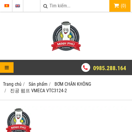
(
0
)
0985.288.164
Trang chủ
Sản phẩm
BƠM CHÂN KHÔNG
진공 펌프 VMECA VTC3124-2