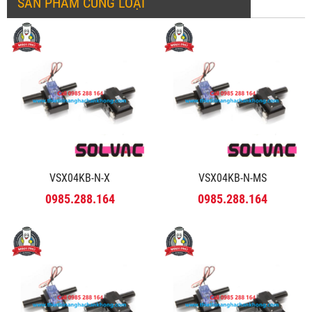
SẢN PHẨM CÙNG LOẠI
VSX04KB-N-X
VSX04KB-N-MS
0985.288.164
0985.288.164