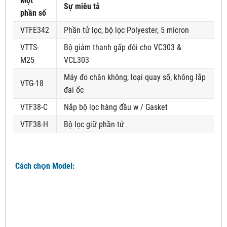
Một
Sự miêu tả
phần số
VTFE342
Phần tử lọc, bộ lọc Polyester, 5 micron
VTTS-
Bộ giảm thanh gấp đôi cho VC303 &
M25
VCL303
Máy đo chân không, loại quay số, không lắp
VTG-18
đai ốc
VTF38-C
Nắp bộ lọc hàng đầu w / Gasket
VTF38-H
Bộ lọc giữ phần tử
Cách chọn Model: