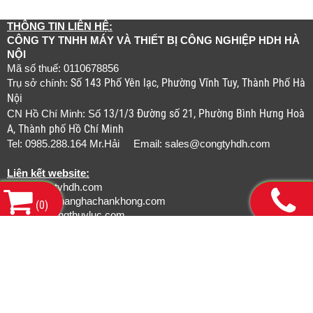
THÔNG TIN LIÊN HỆ:
CÔNG TY TNHH MÁY VÀ THIẾT BỊ CÔNG NGHIỆP HDH HÀ
NỘI
Mã số thuế: 0110678856
Số 143 Phố Yên lạc, Phường Vĩnh Tuy, Thành Phố Hà
Trụ sở chính:
Nội
13/1/3 Đường số 21, Phường Bình Hưng Hoà
CN Hồ Chí Minh: Số
A, Thành phố Hồ Chí Minh
Tel: 0985.288.164 Mr.Hải Email:
sales@congtyhdh.com
Liên kết website:
www.congtyhdh.com
www.thietbinanghachankhong.com
(
0
)
www.bamongthuyluc.com
www.khopnoicongnghiep.com
www.gianchankhinen.com
www.luoicatcongnghiep.com
www.tudonghoarobot.com
www.smcpneumatics.vn
www.convum.com.vn