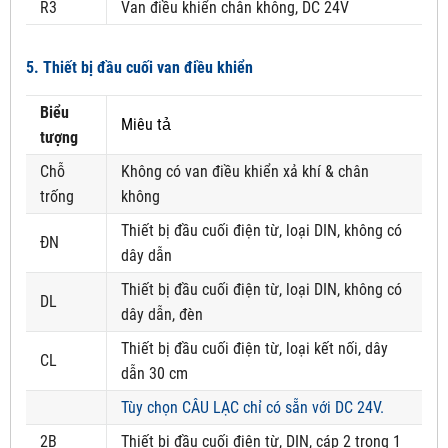
R3
Van điều khiển chân không, DC 24V
5. Thiết bị đầu cuối van điều khiển
Biểu
Miêu tả
tượng
Chỗ
Không có van điều khiển xả khí & chân
trống
không
Thiết bị đầu cuối điện từ, loại DIN, không có
ĐN
dây dẫn
Thiết bị đầu cuối điện từ, loại DIN, không có
DL
dây dẫn, đèn
Thiết bị đầu cuối điện từ, loại kết nối, dây
CL
dẫn 30 cm
Tùy chọn CÂU LẠC chỉ có sẵn với DC 24V.
2B
Thiết bị đầu cuối điện từ, DIN, cáp 2 trong 1