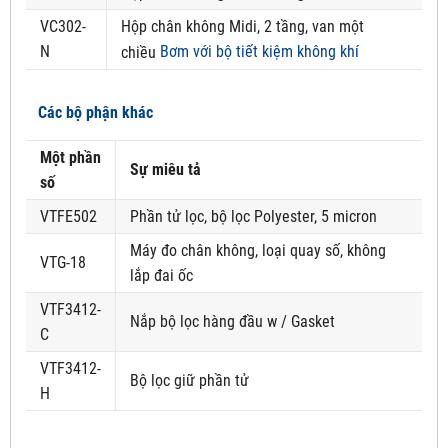
VC302-
Hộp chân không Midi, 2 tầng, van một
N
Bơm với bộ tiết kiệm không khí
chiều
Các bộ phận khác
Một phần
Sự miêu tả
số
VTFE502
Phần tử lọc, bộ lọc Polyester, 5 micron
Máy đo chân không, loại quay số, không
VTG-18
lắp đai ốc
VTF3412-
Nắp bộ lọc hàng đầu w / Gasket
C
VTF3412-
Bộ lọc giữ phần tử
H