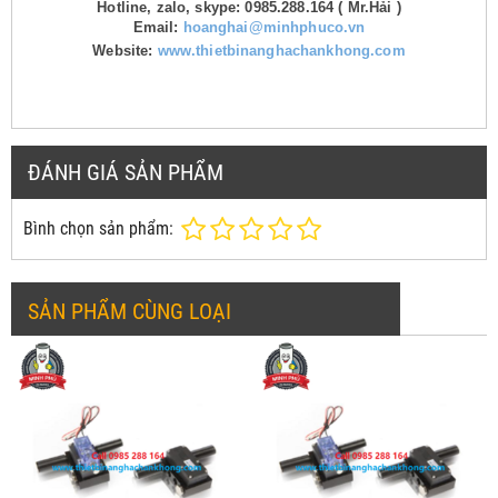
Hotline, zalo, skype: 0985.288.164 ( Mr.Hải )
Email:
hoanghai@minhphuco.vn
Website:
www.thietbinanghachankhong.com
ĐÁNH GIÁ SẢN PHẨM
Bình chọn sản phẩm:
SẢN PHẨM CÙNG LOẠI