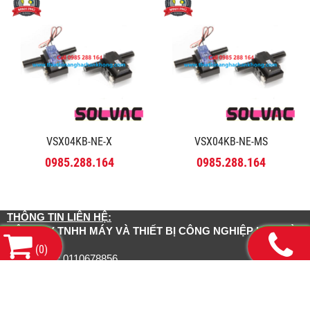
VSX04KB-NE-X
VSX04KB-NE-MS
0985.288.164
0985.288.164
THÔNG TIN LIÊN HỆ:
CÔNG TY TNHH MÁY VÀ THIẾT BỊ CÔNG NGHIỆP HDH HÀ
NỘI
(
0
)
Mã số thuế: 0110678856
Số 143 Phố Yên lạc, Phường Vĩnh Tuy, Thành Phố Hà
Trụ sở chính:
Nội
13/1/3 Đường số 21, Phường Bình Hưng Hoà
CN Hồ Chí Minh: Số