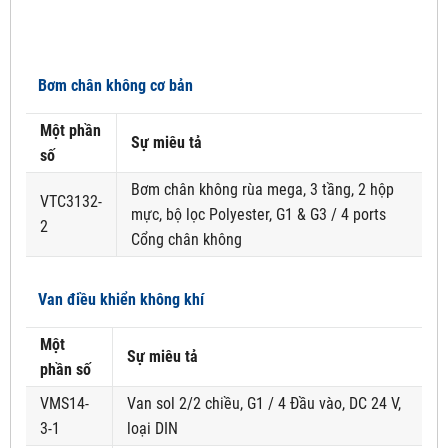
Bơm chân không cơ bản
Một phần
Sự miêu tả
số
Bơm chân không rùa mega, 3 tầng, 2 hộp
VTC3132-
mực, bộ lọc Polyester, G1 & G3 / 4 ports
2
Cổng chân không
Van điều khiển không khí
Một
Sự miêu tả
phần số
VMS14-
Van sol 2/2 chiều, G1 / 4 Đầu vào, DC 24 V,
3-1
loại DIN