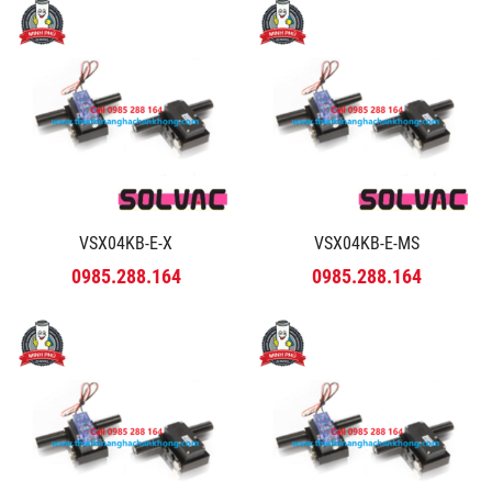
VSX04KB-E-X
VSX04KB-E-MS
0985.288.164
0985.288.164