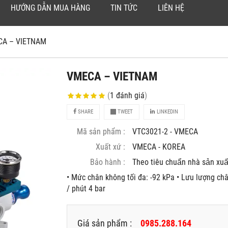
HƯỚNG DẪN MUA HÀNG
TIN TỨC
LIÊN HỆ
CA – VIETNAM
VMECA – VIETNAM
(
1
đánh giá
)
SHARE
TWEET
LINKEDIN
Mã sản phẩm :
VTC3021-2 - VMECA
Xuất xứ :
VMECA - KOREA
Bảo hành :
Theo tiêu chuẩn nhà sản xuâ
• Mức chân không tối đa: -92 kPa • Lưu lượng châ
/ phút 4 bar
Giá sản phẩm :
0985.288.164