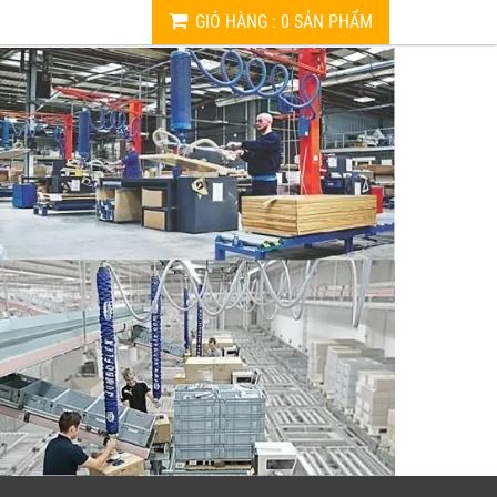
GIỎ HÀNG
:
0
SẢN PHẨM