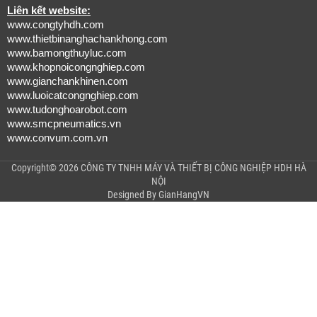
Liên kết website:
www.congtyhdh.com
www.thietbinanghachankhong.com
www.bamongthuyluc.com
www.khopnoicongnghiep.com
www.gianchankhinen.com
www.luoicatcongnghiep.com
www.tudonghoarobot.com
www.smcpneumatics.vn
www.convum.com.vn
Copyright© 2026 CÔNG TY TNHH MÁY VÀ THIẾT BỊ CÔNG NGHIỆP HDH HÀ
NỘI
Designed By
GianHangVN