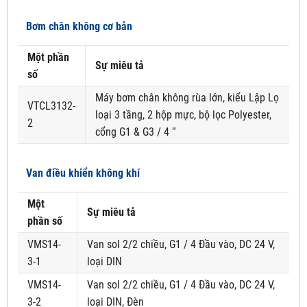
Bơm chân không cơ bản
Một phần
Sự miêu tả
số
Máy bơm chân không rùa lớn, kiểu Lập Lọ
VTCL3132-
loại 3 tầng, 2 hộp mực, bộ lọc Polyester,
2
cổng G1 & G3 / 4 ″
Van điều khiển không khí
Một
Sự miêu tả
phần số
VMS14-
Van sol 2/2 chiều, G1 / 4 Đầu vào, DC 24 V,
3-1
loại DIN
VMS14-
Van sol 2/2 chiều, G1 / 4 Đầu vào, DC 24 V,
3-2
loại DIN, Đèn