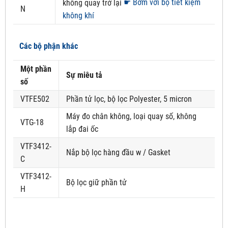
☛ Bơm với bộ tiết kiệm
không quay trở lại
N
không khí
Các bộ phận khác
Một phần
Sự miêu tả
số
VTFE502
Phần tử lọc, bộ lọc Polyester, 5 micron
Máy đo chân không, loại quay số, không
VTG-18
lắp đai ốc
VTF3412-
Nắp bộ lọc hàng đầu w / Gasket
C
VTF3412-
Bộ lọc giữ phần tử
H