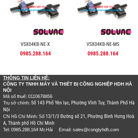
VSX04KB-NE-X
VSX04KB-NE-MS
0985.288.164
0985.288.164
THÔNG TIN LIÊN HỆ:
CÔNG TY TNHH MÁY VÀ THIẾT BỊ CÔNG NGHIỆP HDH HÀ
NỘI
Mã số thuế: 0110678856
Số 143 Phố Yên lạc, Phường Vĩnh Tuy, Thành Phố Hà
Trụ sở chính:
Nội
13/1/3 Đường số 21, Phường Bình Hưng Hoà
CN Hồ Chí Minh: Số
A, Thành phố Hồ Chí Minh
Tel: 0985.288.164 Mr.Hải Email:
sales@congtyhdh.com