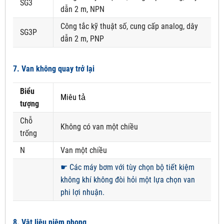
SG3
dẫn 2 m, NPN
Công tắc kỹ thuật số, cung cấp analog, dây
SG3P
dẫn 2 m, PNP
7. Van không quay trở lại
Biểu
Miêu tả
tượng
Chỗ
Không có van một chiều
trống
N
Van một chiều
☛
Các máy bơm với tùy chọn bộ tiết kiệm
không khí không đòi hỏi một lựa chọn van
phi lợi nhuận.
8. Vật liệu niêm phong