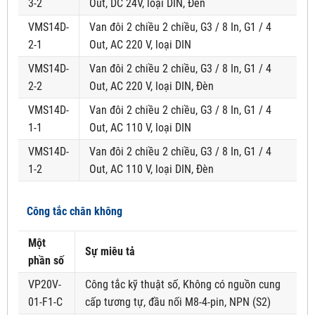
3-2
Out, DC 24V, loại DIN, Đèn
VMS14D-
Van đôi 2 chiều 2 chiều, G3 / 8 In, G1 / 4
2-1
Out, AC 220 V, loại DIN
VMS14D-
Van đôi 2 chiều 2 chiều, G3 / 8 In, G1 / 4
2-2
Out, AC 220 V, loại DIN, Đèn
VMS14D-
Van đôi 2 chiều 2 chiều, G3 / 8 In, G1 / 4
1-1
Out, AC 110 V, loại DIN
VMS14D-
Van đôi 2 chiều 2 chiều, G3 / 8 In, G1 / 4
1-2
Out, AC 110 V, loại DIN, Đèn
Công tắc chân không
Một
Sự miêu tả
phần số
VP20V-
Công tắc kỹ thuật số, Không có nguồn cung
01-F1-C
cấp tương tự, đầu nối M8-4-pin, NPN (S2)