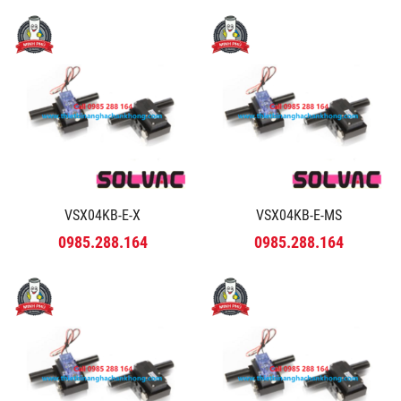
VSX04KB-E-X
VSX04KB-E-MS
0985.288.164
0985.288.164