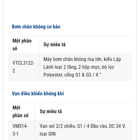
Bơm chân không cơ bản
Một phần
Sự miêu tả
số
Máy bơm chân không rùa lớn, kiểu Lập
VTCL3122-
Lành loại 2 tầng, 2 hộp mực, bộ lọc
2
Polyester, cổng G1 & G3 / 4 ″
Van điều khiển không khí
Một
Sự miêu tả
phần số
VMS14-
Van sol 2/2 chiều, G1 / 4 Đầu vào, DC 24 V,
3-1
loại DIN