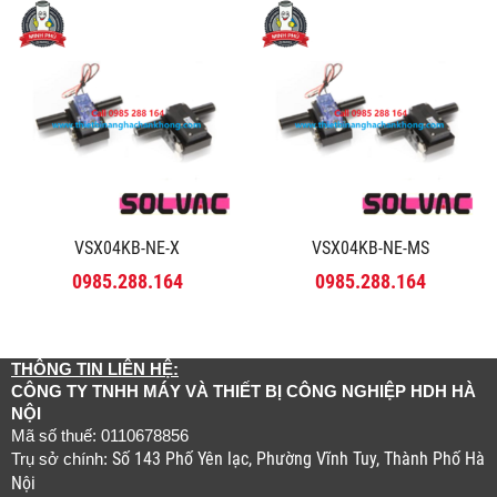
VSX04KB-NE-X
VSX04KB-NE-MS
0985.288.164
0985.288.164
THÔNG TIN LIÊN HỆ:
CÔNG TY TNHH MÁY VÀ THIẾT BỊ CÔNG NGHIỆP HDH HÀ
NỘI
Mã số thuế: 0110678856
Số 143 Phố Yên lạc, Phường Vĩnh Tuy, Thành Phố Hà
Trụ sở chính:
Nội