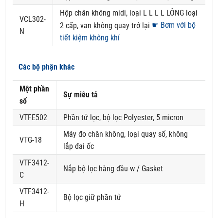
Hộp chân không midi, loại L L L L LÔNG loại
VCL302-
☛ Bơm với bộ
2 cấp, van không quay trở lại
N
tiết kiệm không khí
Các bộ phận khác
Một phần
Sự miêu tả
số
VTFE502
Phần tử lọc, bộ lọc Polyester, 5 micron
Máy đo chân không, loại quay số, không
VTG-18
lắp đai ốc
VTF3412-
Nắp bộ lọc hàng đầu w / Gasket
C
VTF3412-
Bộ lọc giữ phần tử
H