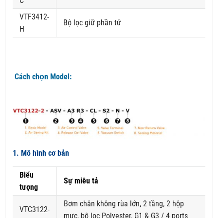
C
VTF3412-
Bộ lọc giữ phần tử
H
Cách chọn Model:
1. Mô hình cơ bản
Biểu
Sự miêu tả
tượng
Bơm chân không rùa lớn, 2 tầng, 2 hộp
VTC3122-
mực, bộ lọc Polyester, G1 & G3 / 4 ports