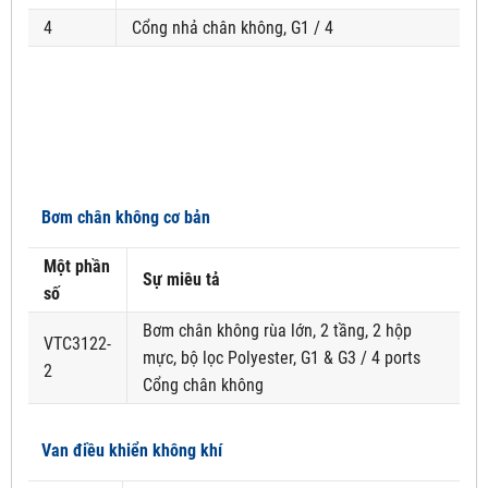
4
Cổng nhả chân không, G1 / 4
Bơm chân không cơ bản
Một phần
Sự miêu tả
số
Bơm chân không rùa lớn, 2 tầng, 2 hộp
VTC3122-
mực, bộ lọc Polyester, G1 & G3 / 4 ports
2
Cổng chân không
Van điều khiển không khí