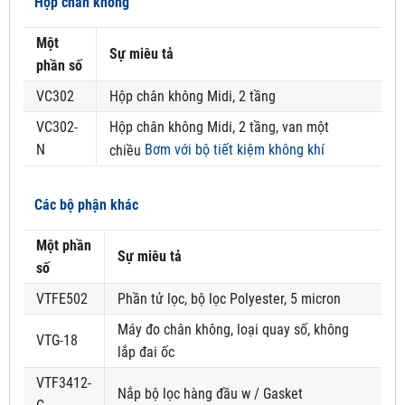
Hộp chân không
Một
Sự miêu tả
phần số
VC302
Hộp chân không Midi, 2 tầng
VC302-
Hộp chân không Midi, 2 tầng, van một
N
Bơm với bộ tiết kiệm không khí
chiều
Các bộ phận khác
Một phần
Sự miêu tả
số
VTFE502
Phần tử lọc, bộ lọc Polyester, 5 micron
Máy đo chân không, loại quay số, không
VTG-18
lắp đai ốc
VTF3412-
Nắp bộ lọc hàng đầu w / Gasket