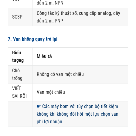
dẫn 2 m, NPN
Công tắc kỹ thuật số, cung cấp analog, dây
SG3P
dẫn 2 m, PNP
7. Van không quay trở lại
Biểu
Miêu tả
tượng
Chỗ
Không có van một chiều
trống
VIẾT
Van một chiều
SAI RỒI
☛
Các máy bơm với tùy chọn bộ tiết kiệm
không khí không đòi hỏi một lựa chọn van
phi lợi nhuận.