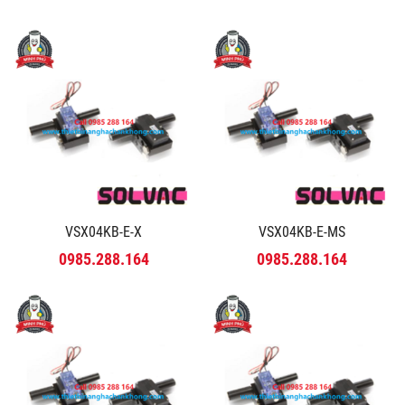
VSX04KB-E-X
VSX04KB-E-MS
0985.288.164
0985.288.164