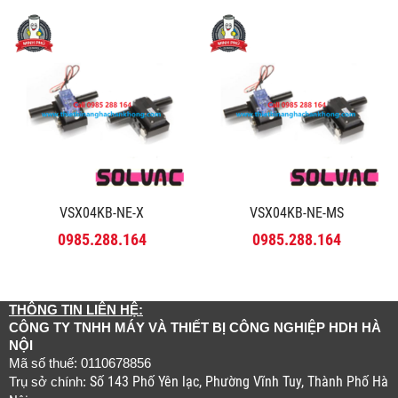
VSX04KB-NE-X
VSX04KB-NE-MS
0985.288.164
0985.288.164
THÔNG TIN LIÊN HỆ:
CÔNG TY TNHH MÁY VÀ THIẾT BỊ CÔNG NGHIỆP HDH HÀ
NỘI
Mã số thuế: 0110678856
Số 143 Phố Yên lạc, Phường Vĩnh Tuy, Thành Phố Hà
Trụ sở chính: