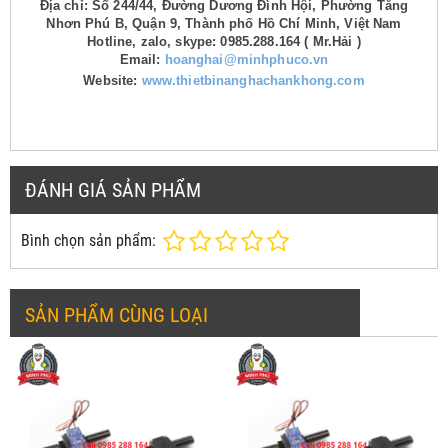
Địa chỉ: Số 244/44, Đường Dương Đình Hội, Phường Tăng
Nhơn Phú B, Quận 9, Thành phố Hồ Chí Minh, Việt Nam
Hotline, zalo, skype: 0985.288.164 ( Mr.Hải )
Email:
hoanghai@minhphuco.vn
Website:
www.thietbinanghachankhong.com
ĐÁNH GIÁ SẢN PHẨM
Bình chọn sản phẩm:
SẢN PHẨM CÙNG LOẠI