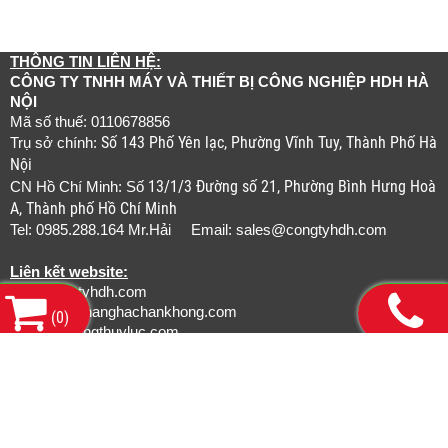
THÔNG TIN LIÊN HỆ:
CÔNG TY TNHH MÁY VÀ THIẾT BỊ CÔNG NGHIỆP HDH HÀ
NỘI
Mã số thuế: 0110678856
Số 143 Phố Yên lạc, Phường Vĩnh Tuy, Thành Phố Hà
Trụ sở chính:
Nội
13/1/3 Đường số 21, Phường Bình Hưng Hoà
CN Hồ Chí Minh: Số
A, Thành phố Hồ Chí Minh
Tel: 0985.288.164 Mr.Hải Email:
sales@congtyhdh.com
Liên kết website:
www.congtyhdh.com
www.thietbinanghachankhong.com
(
0
)
www.bamongthuyluc.com
www.khopnoicongnghiep.com
www.gianchankhinen.com
www.luoicatcongnghiep.com
www.tudonghoarobot.com
www.smcpneumatics.vn