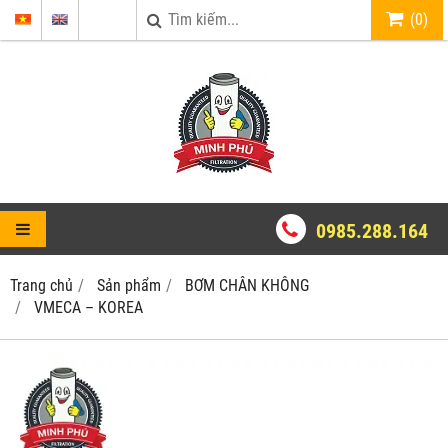
(
0
)
0985.288.164
Trang chủ
Sản phẩm
BƠM CHÂN KHÔNG
VMECA – KOREA