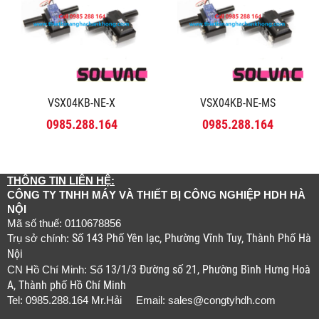
VSX04KB-NE-X
VSX04KB-NE-MS
0985.288.164
0985.288.164
THÔNG TIN LIÊN HỆ:
CÔNG TY TNHH MÁY VÀ THIẾT BỊ CÔNG NGHIỆP HDH HÀ
NỘI
Mã số thuế: 0110678856
Số 143 Phố Yên lạc, Phường Vĩnh Tuy, Thành Phố Hà
Trụ sở chính:
Nội
13/1/3 Đường số 21, Phường Bình Hưng Hoà
CN Hồ Chí Minh: Số
A, Thành phố Hồ Chí Minh
Tel: 0985.288.164 Mr.Hải Email:
sales@congtyhdh.com