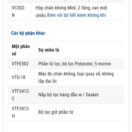
VC302-
Hộp chân không Midi, 2 tầng, van một
N
Bơm với bộ tiết kiệm không khí
chiều
Các bộ phận khác
Một phần
Sự miêu tả
số
VTFE502
Phần tử lọc, bộ lọc Polyester, 5 micron
Máy đo chân không, loại quay số, không
VTG-18
lắp đai ốc
VTF3412-
Nắp bộ lọc hàng đầu w / Gasket
C
VTF3412-
Bộ lọc giữ phần tử
H