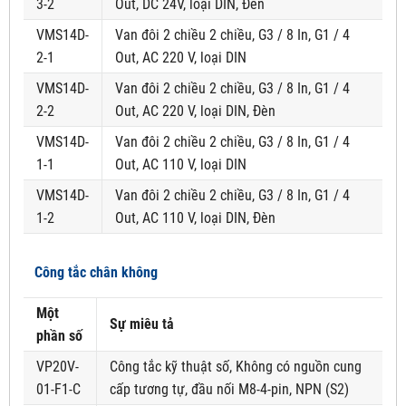
3-2
Out, DC 24V, loại DIN, Đèn
VMS14D-
Van đôi 2 chiều 2 chiều, G3 / 8 In, G1 / 4
2-1
Out, AC 220 V, loại DIN
VMS14D-
Van đôi 2 chiều 2 chiều, G3 / 8 In, G1 / 4
2-2
Out, AC 220 V, loại DIN, Đèn
VMS14D-
Van đôi 2 chiều 2 chiều, G3 / 8 In, G1 / 4
1-1
Out, AC 110 V, loại DIN
VMS14D-
Van đôi 2 chiều 2 chiều, G3 / 8 In, G1 / 4
1-2
Out, AC 110 V, loại DIN, Đèn
Công tắc chân không
Một
Sự miêu tả
phần số
VP20V-
Công tắc kỹ thuật số, Không có nguồn cung
01-F1-C
cấp tương tự, đầu nối M8-4-pin, NPN (S2)