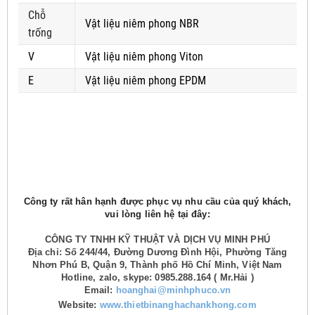
Chỗ
Vật liệu niêm phong NBR
trống
V
Vật liệu niêm phong Viton
E
Vật liệu niêm phong EPDM
Công ty rất hân hạnh được phục vụ nhu cầu của quý khách,
vui lòng liên hệ tại đây:
CÔNG TY TNHH KỸ THUẬT VÀ DỊCH VỤ MINH PHÚ
Địa chỉ: Số 244/44, Đường Dương Đình Hội, Phường Tăng
Nhơn Phú B, Quận 9, Thành phố Hồ Chí Minh, Việt Nam
Hotline, zalo, skype: 0985.288.164 ( Mr.Hải )
Email:
hoanghai@minhphuco.vn
Website:
www.thietbinanghachankhong.com