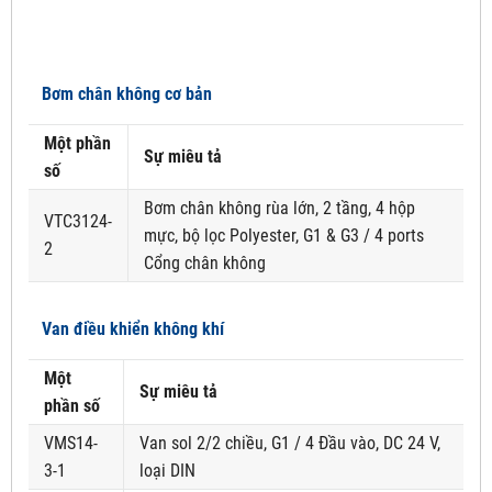
Bơm chân không cơ bản
Một phần
Sự miêu tả
số
Bơm chân không rùa lớn, 2 tầng, 4 hộp
VTC3124-
mực, bộ lọc Polyester, G1 & G3 / 4 ports
2
Cổng chân không
Van điều khiển không khí
Một
Sự miêu tả
phần số
VMS14-
Van sol 2/2 chiều, G1 / 4 Đầu vào, DC 24 V,
3-1
loại DIN