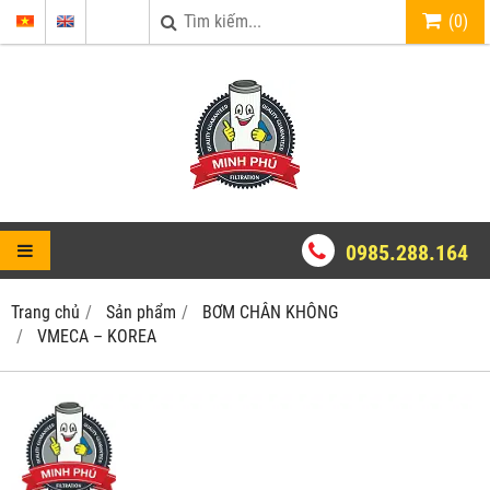
(
0
)
0985.288.164
Trang chủ
Sản phẩm
BƠM CHÂN KHÔNG
VMECA – KOREA