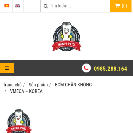
(
0
)
0985.288.164
Trang chủ
Sản phẩm
BƠM CHÂN KHÔNG
VMECA – KOREA