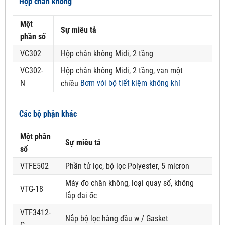
Hộp chân không
Một
Sự miêu tả
phần số
VC302
Hộp chân không Midi, 2 tầng
VC302-
Hộp chân không Midi, 2 tầng, van một
N
Bơm với bộ tiết kiệm không khí
chiều
Các bộ phận khác
Một phần
Sự miêu tả
số
VTFE502
Phần tử lọc, bộ lọc Polyester, 5 micron
Máy đo chân không, loại quay số, không
VTG-18
lắp đai ốc
VTF3412-
Nắp bộ lọc hàng đầu w / Gasket