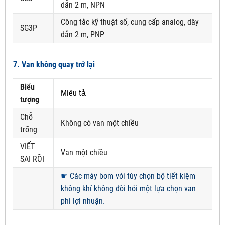
dẫn 2 m, NPN
Công tắc kỹ thuật số, cung cấp analog, dây
SG3P
dẫn 2 m, PNP
7. Van không quay trở lại
Biểu
Miêu tả
tượng
Chỗ
Không có van một chiều
trống
VIẾT
Van một chiều
SAI RỒI
☛
Các máy bơm với tùy chọn bộ tiết kiệm
không khí không đòi hỏi một lựa chọn van
phi lợi nhuận.