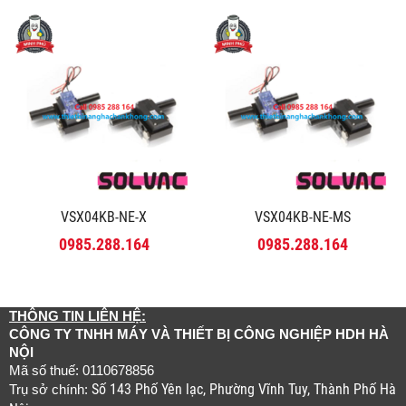
VSX04KB-NE-X
VSX04KB-NE-MS
0985.288.164
0985.288.164
THÔNG TIN LIÊN HỆ:
CÔNG TY TNHH MÁY VÀ THIẾT BỊ CÔNG NGHIỆP HDH HÀ
NỘI
Mã số thuế: 0110678856
Số 143 Phố Yên lạc, Phường Vĩnh Tuy, Thành Phố Hà
Trụ sở chính: