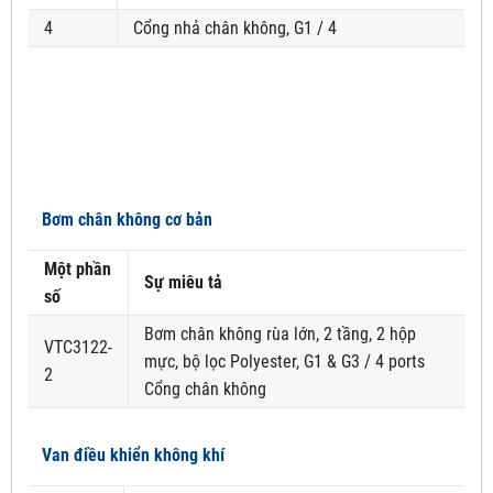
4
Cổng nhả chân không, G1 / 4
Bơm chân không cơ bản
Một phần
Sự miêu tả
số
Bơm chân không rùa lớn, 2 tầng, 2 hộp
VTC3122-
mực, bộ lọc Polyester, G1 & G3 / 4 ports
2
Cổng chân không
Van điều khiển không khí