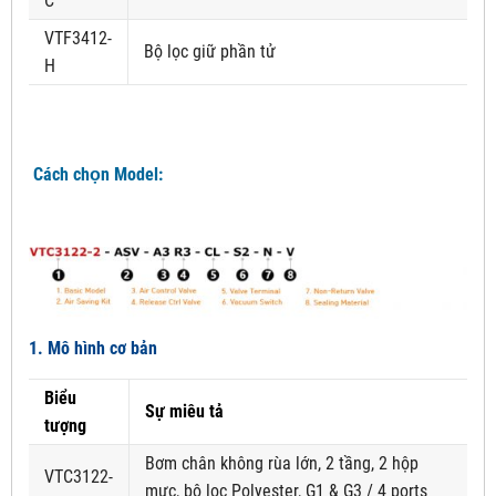
C
VTF3412-
Bộ lọc giữ phần tử
H
Cách chọn Model:
1. Mô hình cơ bản
Biểu
Sự miêu tả
tượng
Bơm chân không rùa lớn, 2 tầng, 2 hộp
VTC3122-
mực, bộ lọc Polyester, G1 & G3 / 4 ports