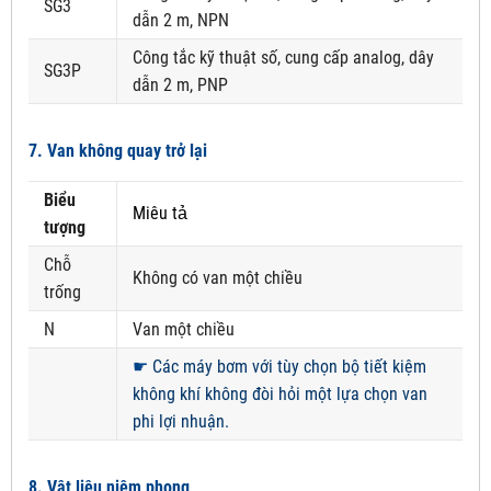
SG3
dẫn 2 m, NPN
Công tắc kỹ thuật số, cung cấp analog, dây
SG3P
dẫn 2 m, PNP
7. Van không quay trở lại
Biểu
Miêu tả
tượng
Chỗ
Không có van một chiều
trống
N
Van một chiều
☛
Các máy bơm với tùy chọn bộ tiết kiệm
không khí không đòi hỏi một lựa chọn van
phi lợi nhuận.
8. Vật liệu niêm phong