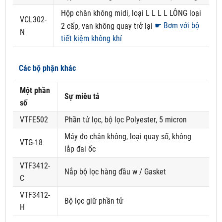
Hộp chân không midi, loại L L L L LÔNG loại
VCL302-
☛ Bơm với bộ
2 cấp, van không quay trở lại
N
tiết kiệm không khí
Các bộ phận khác
Một phần
Sự miêu tả
số
VTFE502
Phần tử lọc, bộ lọc Polyester, 5 micron
Máy đo chân không, loại quay số, không
VTG-18
lắp đai ốc
VTF3412-
Nắp bộ lọc hàng đầu w / Gasket
C
VTF3412-
Bộ lọc giữ phần tử
H