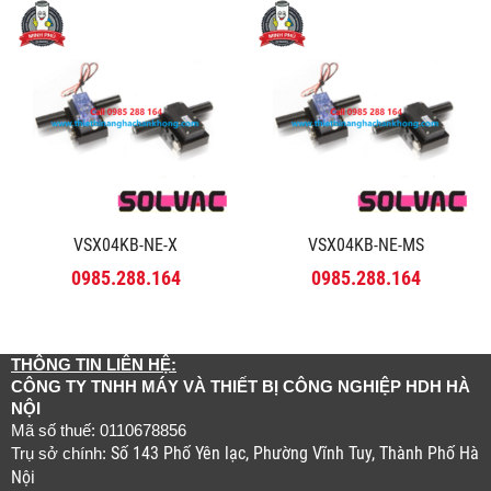
VSX04KB-NE-X
VSX04KB-NE-MS
0985.288.164
0985.288.164
THÔNG TIN LIÊN HỆ:
CÔNG TY TNHH MÁY VÀ THIẾT BỊ CÔNG NGHIỆP HDH HÀ
NỘI
Mã số thuế: 0110678856
Số 143 Phố Yên lạc, Phường Vĩnh Tuy, Thành Phố Hà
Trụ sở chính:
Nội