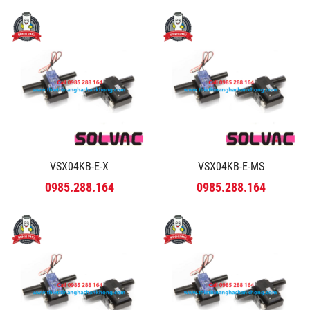
VSX04KB-E-X
VSX04KB-E-MS
0985.288.164
0985.288.164