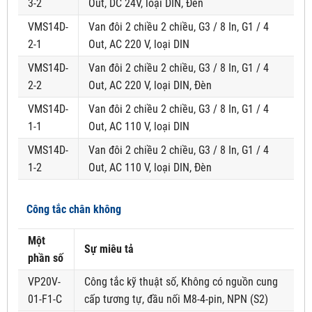
3-2
Out, DC 24V, loại DIN, Đèn
VMS14D-
Van đôi 2 chiều 2 chiều, G3 / 8 In, G1 / 4
2-1
Out, AC 220 V, loại DIN
VMS14D-
Van đôi 2 chiều 2 chiều, G3 / 8 In, G1 / 4
2-2
Out, AC 220 V, loại DIN, Đèn
VMS14D-
Van đôi 2 chiều 2 chiều, G3 / 8 In, G1 / 4
1-1
Out, AC 110 V, loại DIN
VMS14D-
Van đôi 2 chiều 2 chiều, G3 / 8 In, G1 / 4
1-2
Out, AC 110 V, loại DIN, Đèn
Công tắc chân không
Một
Sự miêu tả
phần số
VP20V-
Công tắc kỹ thuật số, Không có nguồn cung
01-F1-C
cấp tương tự, đầu nối M8-4-pin, NPN (S2)