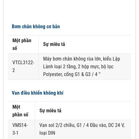
Bơm chân không cơ bản
Một phần
Sự miêu tả
số
Máy bơm chân không rùa lớn, kiểu Lập
VTCL3122-
Lành loại 2 tầng, 2 hộp mực, bộ lọc
2
Polyester, cổng G1 & G3 / 4 ″
Van điều khiển không khí
Một
Sự miêu tả
phần số
VMS14-
Van sol 2/2 chiều, G1 / 4 Đầu vào, DC 24 V,
3-1
loại DIN