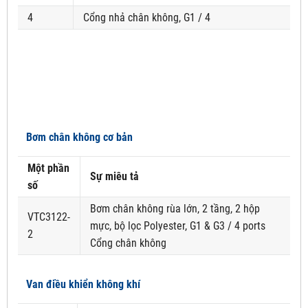
4
Cổng nhả chân không, G1 / 4
Bơm chân không cơ bản
Một phần
Sự miêu tả
số
Bơm chân không rùa lớn, 2 tầng, 2 hộp
VTC3122-
mực, bộ lọc Polyester, G1 & G3 / 4 ports
2
Cổng chân không
Van điều khiển không khí