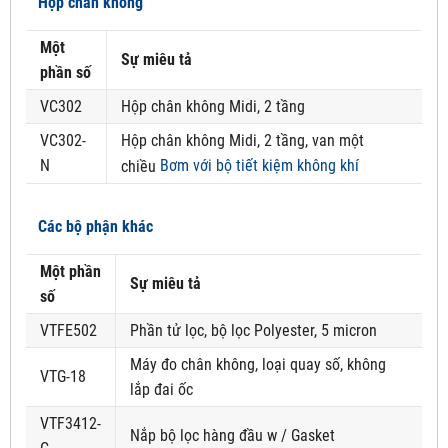
Hộp chân không
Một
Sự miêu tả
phần số
VC302
Hộp chân không Midi, 2 tầng
VC302-
Hộp chân không Midi, 2 tầng, van một
N
Bơm với bộ tiết kiệm không khí
chiều
Các bộ phận khác
Một phần
Sự miêu tả
số
VTFE502
Phần tử lọc, bộ lọc Polyester, 5 micron
Máy đo chân không, loại quay số, không
VTG-18
lắp đai ốc
VTF3412-
Nắp bộ lọc hàng đầu w / Gasket