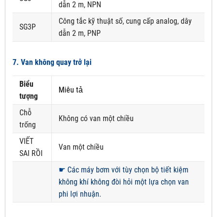
dẫn 2 m, NPN
Công tắc kỹ thuật số, cung cấp analog, dây
SG3P
dẫn 2 m, PNP
7. Van không quay trở lại
Biểu
Miêu tả
tượng
Chỗ
Không có van một chiều
trống
VIẾT
Van một chiều
SAI RỒI
☛
Các máy bơm với tùy chọn bộ tiết kiệm
không khí không đòi hỏi một lựa chọn van
phi lợi nhuận.