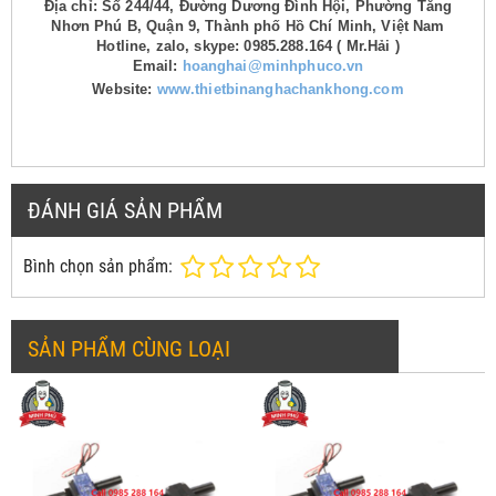
Địa chỉ: Số 244/44, Đường Dương Đình Hội, Phường Tăng
Nhơn Phú B, Quận 9, Thành phố Hồ Chí Minh, Việt Nam
Hotline, zalo, skype: 0985.288.164 ( Mr.Hải )
Email:
hoanghai@minhphuco.vn
Website:
www.thietbinanghachankhong.com
ĐÁNH GIÁ SẢN PHẨM
Bình chọn sản phẩm:
SẢN PHẨM CÙNG LOẠI