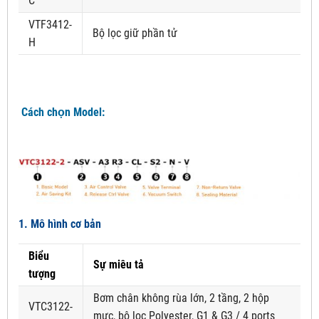
C
VTF3412-
Bộ lọc giữ phần tử
H
Cách chọn Model:
1. Mô hình cơ bản
Biểu
Sự miêu tả
tượng
Bơm chân không rùa lớn, 2 tầng, 2 hộp
VTC3122-
mực, bộ lọc Polyester, G1 & G3 / 4 ports