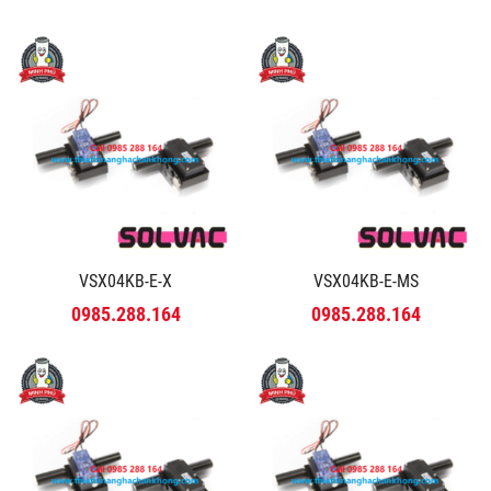
VSX04KB-E-X
VSX04KB-E-MS
0985.288.164
0985.288.164