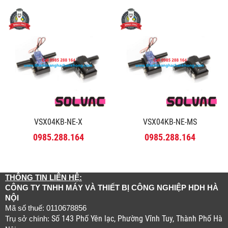
VSX04KB-NE-X
VSX04KB-NE-MS
0985.288.164
0985.288.164
THÔNG TIN LIÊN HỆ:
CÔNG TY TNHH MÁY VÀ THIẾT BỊ CÔNG NGHIỆP HDH HÀ
NỘI
Mã số thuế: 0110678856
Số 143 Phố Yên lạc, Phường Vĩnh Tuy, Thành Phố Hà
Trụ sở chính: