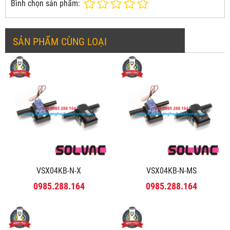
Bình chọn sản phẩm:
SẢN PHẨM CÙNG LOẠI
VSX04KB-N-X
VSX04KB-N-MS
0985.288.164
0985.288.164