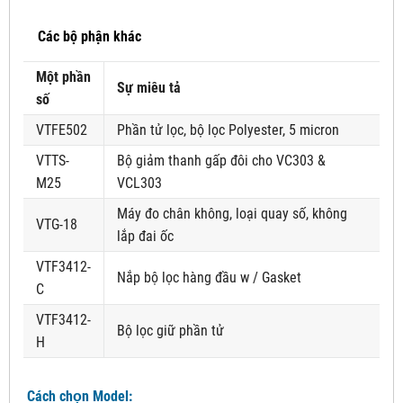
Các bộ phận khác
Một phần
Sự miêu tả
số
VTFE502
Phần tử lọc, bộ lọc Polyester, 5 micron
VTTS-
Bộ giảm thanh gấp đôi cho VC303 &
M25
VCL303
Máy đo chân không, loại quay số, không
VTG-18
lắp đai ốc
VTF3412-
Nắp bộ lọc hàng đầu w / Gasket
C
VTF3412-
Bộ lọc giữ phần tử
H
Cách chọn Model: