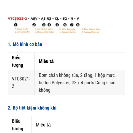
1. Mô hình cơ bản
Biểu
Miêu tả
tượng
Bơm chân không rùa, 2 tầng, 1 hộp mực,
VTC3021-
bộ lọc Polyester, G3 / 4 ports Cổng chân
2
không
2. Bộ tiết kiệm không khí
Biểu
Miêu tả
tượng