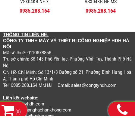
VSX04KB-NE-X
VSX04KB-NE-MS
0985.288.164
0985.288.164
THÔNG TIN LIÊN HỆ:
CÔNG TY TNHH MÁY VÀ THIẾT BỊ CÔNG NGHIỆP HDH HÀ
NỘI
Mã số thuế: 0110678856
Số 143 Phố Yên lạc, Phường Vĩnh Tuy, Thành Phố Hà
Trụ sở chính:
Nội
13/1/3 Đường số 21, Phường Bình Hưng Hoà
CN Hồ Chí Minh: Số
A, Thành phố Hồ Chí Minh
Tel: 0985.288.164 Mr.Hải Email:
sales@congtyhdh.com
Liên kết website:
www.congtyhdh.com
www.thietbinanghachankhong.com
(
0
)
www.bamongthuyluc.com
www.khopnoicongnghiep.com
www.gianchankhinen.com
www.luoicatcongnghiep.com