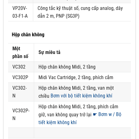
VP20V-
Công tắc kỹ thuật số, cung cấp analog, dây
03-F1-A
dẫn 2 m, PNP (SG3P)
Hộp chân không
Một
Sự miêu tả
phần số
VC302
Hộp chân không Midi, 2 tầng
VC302P
Midi Vac Cartridge, 2 tầng, phích cắm
VC302-
Hộp chân không Midi, 2 tầng, van một
N
Bơm với bộ tiết kiệm không khí
chiều
Hộp chân không Midi, 2 tầng, phích cắm
VC302P-
☛ Bơm w / Bộ
giữ, van không quay trở lại
N
tiết kiệm không khí